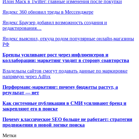
Илон Маск в Twitter: главные изменения после покупки
Яндекс 360 обновил треды в Мессенджере
Яндекс Браузер добавил возможность создания и
редактирования…
Яндекс выяснил, откуда родом популярные онлайн-магазины
РФ
Бренды усиливают рост через инфлюенсеров и
коллаборации: маркетинг уходит в сторону соавторства
Владельцы сайтов смогут подавать данные по маркировке
напрямую через Adfox
Перформанс-маркетинг: почему бюджеты растут, а
результат — нет
Как системные публикации в СМИ усиливают бренд и
закрепляют его в поиске
Почему классическое SEO больше не работает: стратегии
продвижения в новой логике поиска
Метки