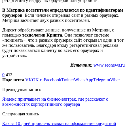
ретаргетингу из других браузеров или устройств.
В Метрике посетители определяются по идентификаторам
браузеров
. Если человек открывал сайт в разных браузерах,
Метрика засчитает двух разных посетителей.
Директ обрабатывает данные, полученные из Метрики, с
помощью
технологии Крипта
. Она позволяет системе
«понимать», что в разных браузерах сайт открывал один и тот
же пользователь. Благодаря этому ретаргетинговая реклама
будет показываться клиенту во всех его браузерах и
устройствах.
Источник:
www.seonews.ru
0
412
Поделится
VK
OK.ru
Facebook
Twitter
WhatsApp
Telegram
Viber
Предыдущая запись
Яндекс приглашает на бизнес-завтрак, где расскажет о
возможностях корпоративного браузера
Следующая запись
Как за 10 дней привлечь заявки на оформление кредитной