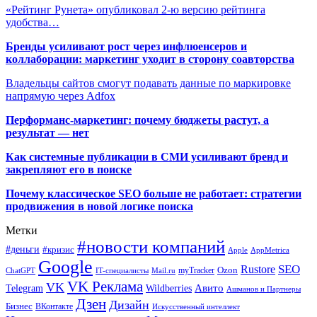
«Рейтинг Рунета» опубликовал 2-ю версию рейтинга
удобства…
Бренды усиливают рост через инфлюенсеров и
коллаборации: маркетинг уходит в сторону соавторства
Владельцы сайтов смогут подавать данные по маркировке
напрямую через Adfox
Перформанс-маркетинг: почему бюджеты растут, а
результат — нет
Как системные публикации в СМИ усиливают бренд и
закрепляют его в поиске
Почему классическое SEO больше не работает: стратегии
продвижения в новой логике поиска
Метки
#новости компаний
#деньги
#кризис
Apple
AppMetrica
Google
SEO
Rustore
Ozon
myTracker
ChatGPT
IT-специалисты
Mail.ru
VK Реклама
VK
Wildberries
Авито
Telegram
Ашманов и Партнеры
Дзен
Дизайн
Бизнес
ВКонтакте
Искусственный интеллект