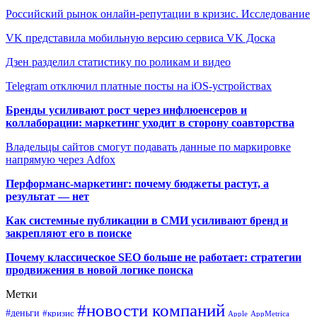
Российский рынок онлайн-репутации в кризис. Исследование
VK представила мобильную версию сервиса VK Доска
Дзен разделил статистику по роликам и видео
Telegram отключил платные посты на iOS-устройствах
Бренды усиливают рост через инфлюенсеров и
коллаборации: маркетинг уходит в сторону соавторства
Владельцы сайтов смогут подавать данные по маркировке
напрямую через Adfox
Перформанс-маркетинг: почему бюджеты растут, а
результат — нет
Как системные публикации в СМИ усиливают бренд и
закрепляют его в поиске
Почему классическое SEO больше не работает: стратегии
продвижения в новой логике поиска
Метки
#новости компаний
#деньги
#кризис
Apple
AppMetrica