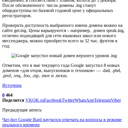
ежедневно, в соответствии с планом, вплоть до 5 декабря.
После обозначенного числа домены .ing станут
общедоступны по базовой годовой цене у официальных
регистраторов.
Проверить доступность выбранного имени домена можно на
сайте get.ing. Цены варьируются – например, домен speak.ing,
отлично подходящий для сети языковых школ или нового
мессенджера, можно приобрести всего за 32 тыс. фунтов в
год:
Отметим, что в мае текущего года Google запустил 8 новых
доменов «для отцов, выпускников и техников» — .dad, .phd,
.prof, .esq, .foo, .zip, .mov и .nexus.
Источник
0
464
Поделится
VK
OK.ru
Facebook
Twitter
WhatsApp
Telegram
Viber
Предыдущая запись
Чат-бот Google Bard научился отвечать на вопросы в режиме
реального времени