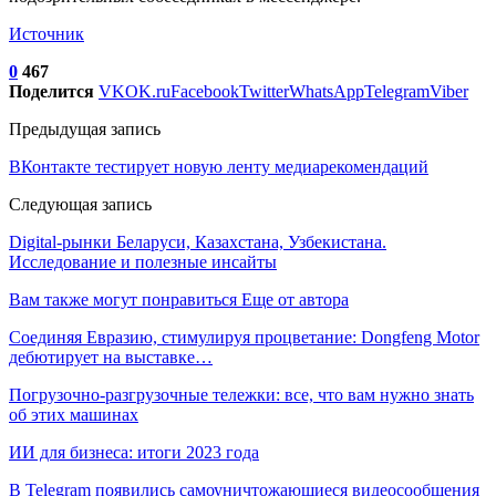
Источник
0
467
Поделится
VK
OK.ru
Facebook
Twitter
WhatsApp
Telegram
Viber
Предыдущая запись
ВКонтакте тестирует новую ленту медиарекомендаций
Следующая запись
Digital-рынки Беларуси, Казахстана, Узбекистана.
Исследование и полезные инсайты
Вам также могут понравиться
Еще от автора
Соединяя Евразию, стимулируя процветание: Dongfeng Motor
дебютирует на выставке…
Погрузочно-разгрузочные тележки: все, что вам нужно знать
об этих машинах
ИИ для бизнеса: итоги 2023 года
В Telegram появились самоуничтожающиеся видеосообщения