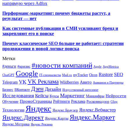
напрямую через Adfox
Перформанс-маркетинг: почему бюджеты растут, а
результат — нет
Как системные публикации в СМИ усиливают бренд и
закрепляют его в поиске
Почему классическое SEO больше не работает: стратегии
продвижения в новой логике поиска
Метки
#новости компаний
#деньги
#кризис
Apple
AppMetrica
Google
SEO
Rustore
Ozon
myTracker
ChatGPT
IT-специалисты
Mail.ru
VK Реклама
VK
Wildberries
Авито
Telegram
Ашманов и Партнеры
Дзен
Дизайн
Бизнес
ВКонтакте
Искусственный интеллект
Исследования
Маркетинг
Кейсы
Нейросети
Минцифры
Курсы
ПромоСтраницы
Рейтинги
Реклама
Роскомнадзор
Обучение
Сбер
Яндекс
Технологии
Яндекс.Вебмастер
Яндекс.Браузер
Яндекс.Маркет
Яндекс.Директ
Яндекс.Карты
Яндекс.Метрика
Яндекс Реклама