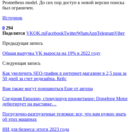
Prometheus model. До сих пор доступ к новой версии поиска
был ограничен.
Источник
0
294
Поделится
VK
OK.ru
Facebook
Twitter
WhatsApp
Telegram
Viber
Предыдущая запись
Общая выручка VK выросла на 19% в 2022 году
Следующая запись
Как увеличить SEO-трафик в интернет-магазине в 2,5 раза за
50 дней за счет редизайна. Кейс
Вам также могут понравиться
Еще от автора
Соединяя Евразию, стимулируя процветание: Dongfeng Motor
дебютирует на выставке…
Погрузочно-разгрузочные тележки: все, что вам нужно знать
об этих машинах
ИИ для бизнеса: итоги 2023 года