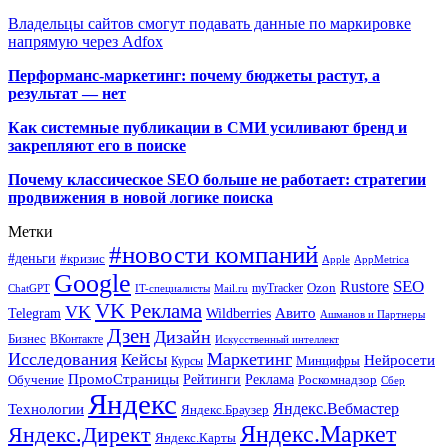
Владельцы сайтов смогут подавать данные по маркировке
напрямую через Adfox
Перформанс-маркетинг: почему бюджеты растут, а
результат — нет
Как системные публикации в СМИ усиливают бренд и
закрепляют его в поиске
Почему классическое SEO больше не работает: стратегии
продвижения в новой логике поиска
Метки
#новости компаний
#деньги
#кризис
Apple
AppMetrica
Google
SEO
Rustore
Ozon
myTracker
ChatGPT
IT-специалисты
Mail.ru
VK Реклама
VK
Wildberries
Авито
Telegram
Ашманов и Партнеры
Дзен
Дизайн
Бизнес
ВКонтакте
Искусственный интеллект
Исследования
Маркетинг
Кейсы
Нейросети
Минцифры
Курсы
ПромоСтраницы
Рейтинги
Реклама
Роскомнадзор
Обучение
Сбер
Яндекс
Технологии
Яндекс.Вебмастер
Яндекс.Браузер
Яндекс.Маркет
Яндекс.Директ
Яндекс.Карты