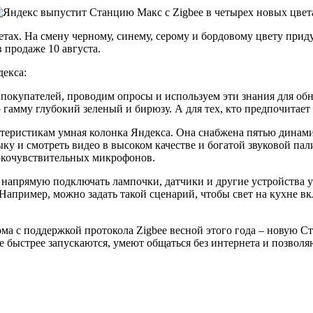
тах. На смену черному, синему, серому и бордовому цвету прид
 продаже 10 августа.
декса:
 покупателей, проводим опросы и используем эти знания для об
гамму глубокий зеленый и бирюзу. А для тех, кто предпочитает
ктеристикам умная колонка Яндекса. Она снабжена пятью дина
у и смотреть видео в высоком качестве и богатой звуковой пал
окочувствительных микрофонов.
напрямую подключать лампочки, датчики и другие устройства у
апример, можно задать такой сценарий, чтобы свет на кухне вкл
ма с поддержкой протокола Zigbee весной этого года – новую С
ee быстрее запускаются, умеют общаться без интернета и позвол