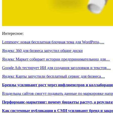
Интересное:
Lemmony: новая бесплатная блочная тема для WordPress,…
Яндекс 360 для бизнеса запустил общие диски
Яндекс Маркет собирает истории предпринимательниц для…
Google Ads тестирует ИИ для создания заголовков и текстов…
Яндекс Карты запустили бесплатный сервис для бизнеса…
Бренды усиливают рост через инфлюенсеров и коллаборации
Владельцы сайтов смогут подавать данные по маркировке нап
Перформанс-маркетинг: почему бюджеты растут, а результа
Как системные публикации в СМИ усиливают бренд и закре