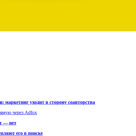
: маркетинг уходит в сторону соавторства
рямую через Adfox
т — нет
пляют его в поиске