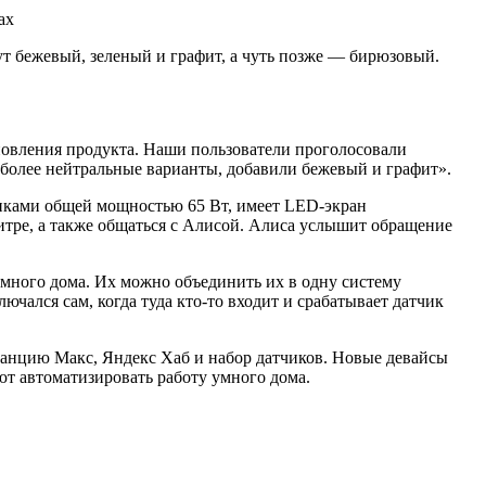
ут бежевый, зеленый и графит, а чуть позже — бирюзовый.
новления продукта. Наши пользователи проголосовали
 более нейтральные варианты, добавили бежевый и графит».
миками общей мощностью 65 Вт, имеет LED-экран
итре, а также общаться с Алисой. Алиса услышит обращение
много дома. Их можно объединить их в одну систему
ючался сам, когда туда кто-то входит и срабатывает датчик
танцию Макс, Яндекс Хаб и набор датчиков. Новые девайсы
яют автоматизировать работу умного дома.