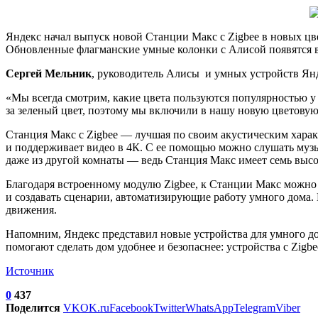
Яндекс начал выпуск новой Станции Макс с Zigbee в новых цве
Обновленные флагманские умные колонки с Алисой появятся в
Сергей Мельник
, руководитель Алисы и умных устройств Ян
«Мы всегда смотрим, какие цвета пользуются популярностью у
за зеленый цвет, поэтому мы включили в нашу новую цветовую 
Станция Макс с Zigbee — лучшая по своим акустическим хара
и поддерживает видео в 4К. С ее помощью можно слушать музык
даже из другой комнаты — ведь Станция Макс имеет семь выс
Благодаря встроенному модулю Zigbee, к Станции Макс можно 
и создавать сценарии, автоматизирующие работу умного дома. Н
движения.
Напомним, Яндекс представил новые устройства для умного до
помогают сделать дом удобнее и безопаснее: устройства с Zigb
Источник
0
437
Поделится
VK
OK.ru
Facebook
Twitter
WhatsApp
Telegram
Viber