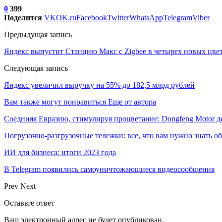
0
399
Поделится
VK
OK.ru
Facebook
Twitter
WhatsApp
Telegram
Viber
Предыдущая запись
Яндекс выпустит Станцию Макс с Zigbee в четырех новых цве
Следующая запись
Яндекс увеличил выручку на 55% до 182,5 млрд рублей
Вам также могут понравиться
Еще от автора
Соединяя Евразию, стимулируя процветание: Dongfeng Motor 
Погрузочно-разгрузочные тележки: все, что вам нужно знать о
ИИ для бизнеса: итоги 2023 года
В Telegram появились самоуничтожающиеся видеосообщения
Prev
Next
Оставьте ответ
Ваш электронный адрес не будет опубликован.