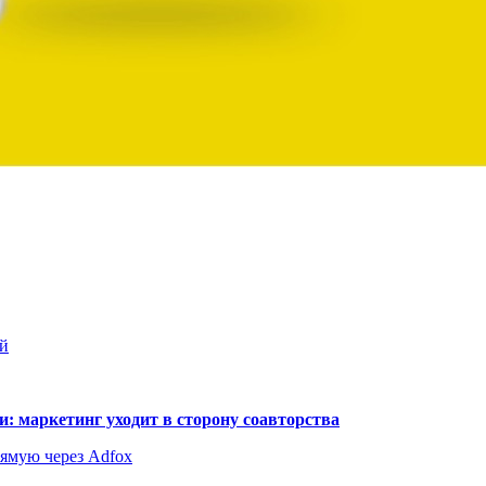
ей
: маркетинг уходит в сторону соавторства
рямую через Adfox