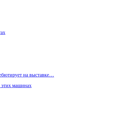
тах
дебютирует на выставке…
б этих машинах