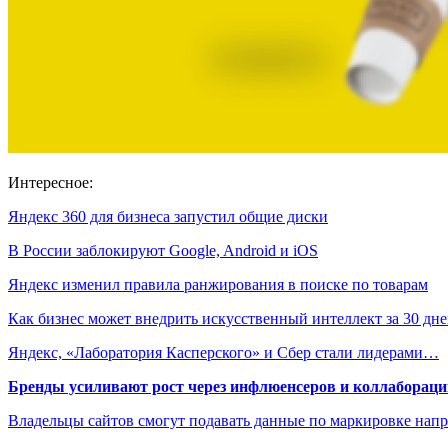
Интересное:
Яндекс 360 для бизнеса запустил общие диски
В России заблокируют Google, Android и iOS
Яндекс изменил правила ранжирования в поиске по товарам
Как бизнес может внедрить искусственный интеллект за 30 дн
Яндекс, «Лаборатория Касперского» и Сбер стали лидерами…
Бренды усиливают рост через инфлюенсеров и коллаборации
Владельцы сайтов смогут подавать данные по маркировке нап