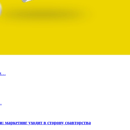
ам…
…
: маркетинг уходит в сторону соавторства