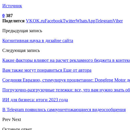
Источник
0
387
Поделится
VK
OK.ru
Facebook
Twitter
WhatsApp
Telegram
Viber
Предыдущая запись
Когнитивная наука в дизайне сайта
Следующая запись
Какие факторы влияют на расчет рекламного бюджета в контек
Вам также могут понравиться
Еще от автора
Соединяя Евразию, стимулируя процветание: Dongfeng Motor 
Погрузочно-разгрузочные тележки: все, что вам нужно знать о
ИИ для бизнеса: итоги 2023 года
В Telegram появились самоуничтожающиеся видеосообщения
Prev
Next
Оставьте ответ