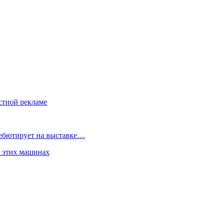
стной рекламе
дебютирует на выставке…
б этих машинах