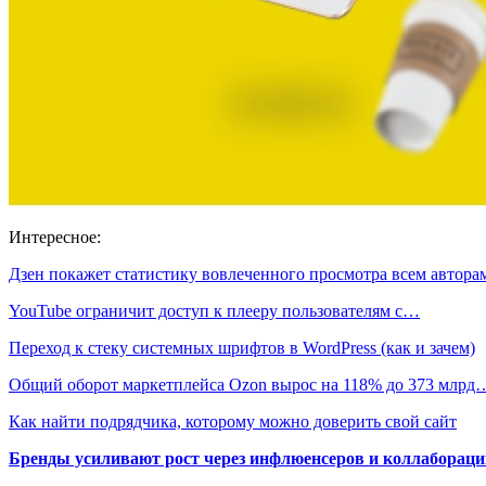
Интересное:
Дзен покажет статистику вовлеченного просмотра всем автор
YouTube ограничит доступ к плееру пользователям с…
Переход к стеку системных шрифтов в WordPress (как и зачем)
Общий оборот маркетплейса Ozon вырос на 118% до 373 млрд
Как найти подрядчика, которому можно доверить свой сайт
Бренды усиливают рост через инфлюенсеров и коллаборации