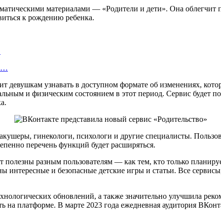
тематическими материалами — «Родители и дети». Она облегчи
овиться к рождению ребенка.
…
об…
т девушкам узнавать в доступном формате об изменениях, котор
альным и физическим состоянием в этот период. Сервис будет п
а.
кушеры, гинекологи, психологи и другие специалисты. Пользов
тепенно перечень функций будет расширяться.
т полезны разным пользователям — как тем, кто только планиру
ы интересные и безопасные детские игры и статьи. Все сервисы
ехнологических обновлений, а также значительно улучшила рек
ь на платформе. В марте 2023 года ежедневная аудитория ВКонтак