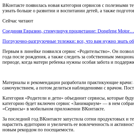
ВКонтакте появилась новая категория сервисов с полезными 
узнать больше о развитии и воспитании детей, а также подгот
Сейчас читают
Соединяя Евразию, стимулируя процветание: Dongfeng Motor
Погрузочно-разгрузочные тележки: все, что вам нужно знать 
Первым в линейке появился сервис «Родительство». Он позволи
года после рождения, а также следить за собственным эмоцион
периоде, когда матери ребенка нужны особая забота и поддержк
Материалы и рекомендации разработали практикующие врачи: а
самочувствием, а потом делиться наблюдениями с врачом. Пос
Категория «Родители и дети» объединит сервисы, которые буду
категорию будет включен сервис «Занимариум» — в нем собран
«Сервисы» в мобильном приложении ВКонтакте.
За последний год ВКонтакте запустила сотни продуктовых и т
нарастить аудиторию и увеличить ее вовлеченность и активност
новым рекордом по посещаемости.