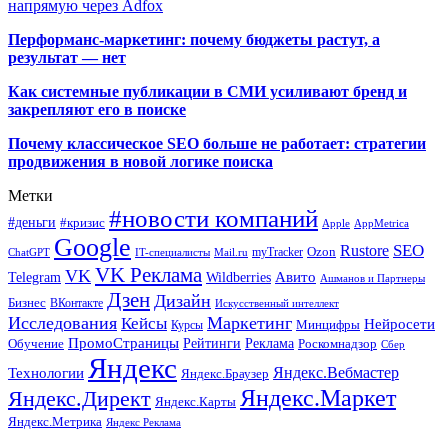
напрямую через Adfox
Перформанс-маркетинг: почему бюджеты растут, а
результат — нет
Как системные публикации в СМИ усиливают бренд и
закрепляют его в поиске
Почему классическое SEO больше не работает: стратегии
продвижения в новой логике поиска
Метки
#новости компаний
#деньги
#кризис
Apple
AppMetrica
Google
SEO
Rustore
Ozon
myTracker
ChatGPT
IT-специалисты
Mail.ru
VK Реклама
VK
Wildberries
Авито
Telegram
Ашманов и Партнеры
Дзен
Дизайн
Бизнес
ВКонтакте
Искусственный интеллект
Исследования
Маркетинг
Кейсы
Нейросети
Минцифры
Курсы
ПромоСтраницы
Рейтинги
Реклама
Роскомнадзор
Обучение
Сбер
Яндекс
Технологии
Яндекс.Вебмастер
Яндекс.Браузер
Яндекс.Маркет
Яндекс.Директ
Яндекс.Карты
Яндекс.Метрика
Яндекс Реклама