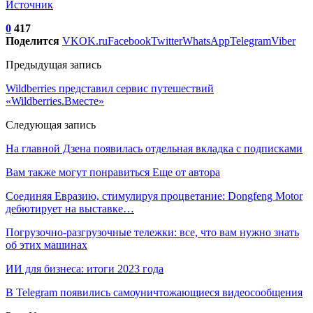
Источник
0
417
Поделится
VK
OK.ru
Facebook
Twitter
WhatsApp
Telegram
Viber
Предыдущая запись
Wildberries представил сервис путешествий
«Wildberries.Вместе»
Следующая запись
На главной Дзена появилась отдельная вкладка с подписками
Вам также могут понравиться
Еще от автора
Соединяя Евразию, стимулируя процветание: Dongfeng Motor
дебютирует на выставке…
Погрузочно-разгрузочные тележки: все, что вам нужно знать
об этих машинах
ИИ для бизнеса: итоги 2023 года
В Telegram появились самоуничтожающиеся видеосообщения