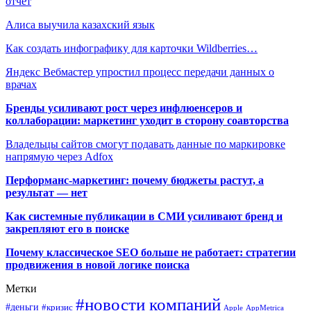
отчет
Алиса выучила казахский язык
Как создать инфографику для карточки Wildberries…
Яндекс Вебмастер упростил процесс передачи данных о
врачах
Бренды усиливают рост через инфлюенсеров и
коллаборации: маркетинг уходит в сторону соавторства
Владельцы сайтов смогут подавать данные по маркировке
напрямую через Adfox
Перформанс-маркетинг: почему бюджеты растут, а
результат — нет
Как системные публикации в СМИ усиливают бренд и
закрепляют его в поиске
Почему классическое SEO больше не работает: стратегии
продвижения в новой логике поиска
Метки
#новости компаний
#деньги
#кризис
Apple
AppMetrica