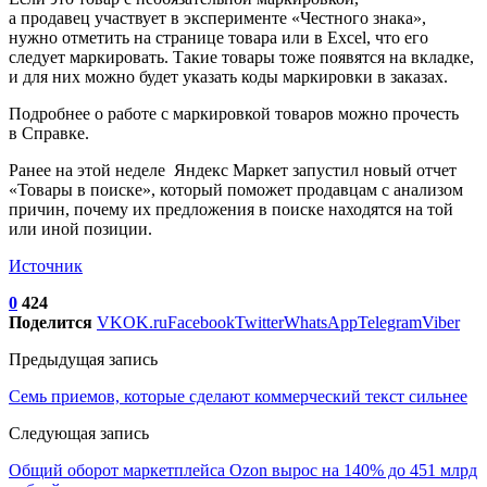
а продавец участвует в эксперименте «Честного знака»,
нужно отметить на странице товара или в Excel, что его
следует маркировать. Такие товары тоже появятся на вкладке,
и для них можно будет указать коды маркировки в заказах.
Подробнее о работе с маркировкой товаров можно прочесть
в Справке.
Ранее на этой неделе Яндекс Маркет запустил новый отчет
«Товары в поиске», который поможет продавцам с анализом
причин, почему их предложения в поиске находятся на той
или иной позиции.
Источник
0
424
Поделится
VK
OK.ru
Facebook
Twitter
WhatsApp
Telegram
Viber
Предыдущая запись
Семь приемов, которые сделают коммерческий текст сильнее
Следующая запись
Общий оборот маркетплейса Ozon вырос на 140% до 451 млрд