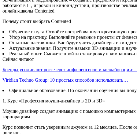
работают в IT, игровой и киноиндустрии, производстве рекла
онлайн-школы Contented.
Почему стоит выбрать Contented
Обучение с нуля. Освойте востребованную креативную проф
Упор на практику. Выполняйте реальные проекты от бизнес
Опытные наставники. Вас будут учить дизайнеры из индустр
Актуальные знания. Получите навыки 3D-анимации и научи
Реальный опыт. Сможете пройти стажировку в компаниях-п
Сейчас читают
Бренды усиливают рост через инфлюенсеров и коллаборации:
Viridian Techno Group: 10 простых способов использовать…
Официальное образование. По окончании обучения вы получ
1. Курс «Профессия моушн-дизайнер в 2D и 3D»
Моушн-дизайнер создает анимацию с помощью компьютерных пр
корпорациям.
Курс позволит стать уверенным джуном за 12 месяцев. После 
роликов.