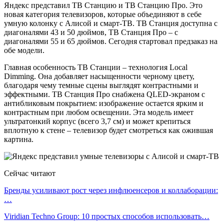
Яндекс представил ТВ Станцию и ТВ Станцию Про. Это
новая категория телевизоров, которые объединяют в себе
умную колонку с Алисой и смарт-ТВ. ТВ Станция доступна с
диагоналями 43 и 50 дюймов, ТВ Станция Про – с
диагоналями 55 и 65 дюймов. Сегодня стартовал предзаказ на
обе модели.
Главная особенность ТВ Станции – технология Local
Dimming. Она добавляет насыщенности черному цвету,
благодаря чему темные сцены выглядят контрастными и
эффектными. ТВ Станция Про снабжена QLED-экраном с
антибликовым покрытием: изображение остается ярким и
контрастным при любом освещении. Эта модель имеет
ультратонкий корпус (всего 3,7 см) и может крепиться
вплотную к стене – телевизор будет смотреться как ожившая
картина.
Сейчас читают
Бренды усиливают рост через инфлюенсеров и коллаборации:
…
Viridian Techno Group: 10 простых способов использовать…