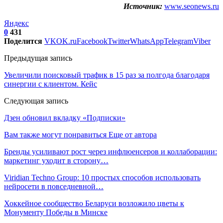
Источник:
www.seonews.ru
Яндекс
0
431
Поделится
VK
OK.ru
Facebook
Twitter
WhatsApp
Telegram
Viber
Предыдущая запись
Увеличили поисковый трафик в 15 раз за полгода благодаря
синергии с клиентом. Кейс
Следующая запись
Дзен обновил вкладку «Подписки»
Вам также могут понравиться
Еще от автора
Бренды усиливают рост через инфлюенсеров и коллаборации:
маркетинг уходит в сторону…
Viridian Techno Group: 10 простых способов использовать
нейросети в повседневной…
Хоккейное сообщество Беларуси возложило цветы к
Монументу Победы в Минске