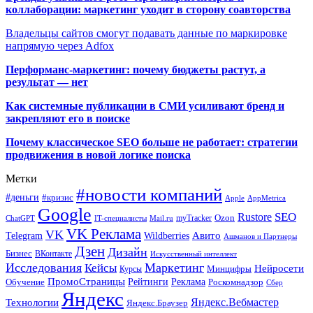
коллаборации: маркетинг уходит в сторону соавторства
Владельцы сайтов смогут подавать данные по маркировке
напрямую через Adfox
Перформанс-маркетинг: почему бюджеты растут, а
результат — нет
Как системные публикации в СМИ усиливают бренд и
закрепляют его в поиске
Почему классическое SEO больше не работает: стратегии
продвижения в новой логике поиска
Метки
#новости компаний
#деньги
#кризис
Apple
AppMetrica
Google
SEO
Rustore
Ozon
myTracker
ChatGPT
IT-специалисты
Mail.ru
VK Реклама
VK
Wildberries
Авито
Telegram
Ашманов и Партнеры
Дзен
Дизайн
Бизнес
ВКонтакте
Искусственный интеллект
Исследования
Маркетинг
Кейсы
Нейросети
Минцифры
Курсы
ПромоСтраницы
Рейтинги
Реклама
Роскомнадзор
Обучение
Сбер
Яндекс
Технологии
Яндекс.Вебмастер
Яндекс.Браузер