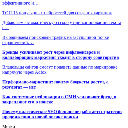
эффективного и…
ТОП 15 популярных нейросетей для создания картинок
Добавляем автоматическую ссылку при копировании текста
с…
Выращиваем поисковый трафик на засушливой почве
ограничений.…
Бренды усиливают рост через инфлюенсеров и
коллаборации: маркетинг уходит в сторону соавторства
Владельцы сайтов смогут подавать данные по маркировке
напрямую через Adfox
Перформанс-маркетинг: почему бюджеты растут, а
результат — нет
Как системные публикации в СМИ усиливают бренд и
закрепляют его в поиске
Почему классическое SEO больше не работает: стратегии
продвижения в новой логике поиска
Метки