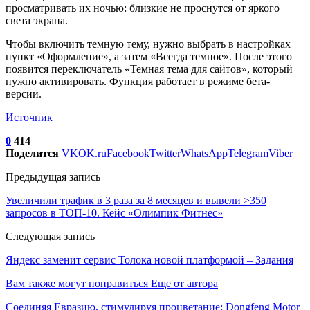
просматривать их ночью: близкие не проснутся от яркого
света экрана.
Чтобы включить темную тему, нужно выбрать в настройках
пункт «Оформление», а затем «Всегда темное». После этого
появится переключатель «Темная тема для сайтов», который
нужно активировать. Функция работает в режиме бета-
версии.
Источник
0
414
Поделится
VK
OK.ru
Facebook
Twitter
WhatsApp
Telegram
Viber
Предыдущая запись
Увеличили трафик в 3 раза за 8 месяцев и вывели >350
запросов в ТОП-10. Кейс «Олимпик Фитнес»
Следующая запись
Яндекс заменит сервис Толока новой платформой – Задания
Вам также могут понравиться
Еще от автора
Соединяя Евразию, стимулируя процветание: Dongfeng Motor