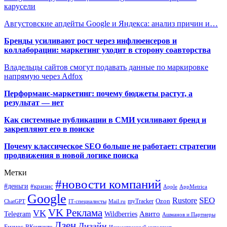
карусели
Августовские апдейты Google и Яндекса: анализ причин и…
Бренды усиливают рост через инфлюенсеров и
коллаборации: маркетинг уходит в сторону соавторства
Владельцы сайтов смогут подавать данные по маркировке
напрямую через Adfox
Перформанс-маркетинг: почему бюджеты растут, а
результат — нет
Как системные публикации в СМИ усиливают бренд и
закрепляют его в поиске
Почему классическое SEO больше не работает: стратегии
продвижения в новой логике поиска
Метки
#новости компаний
#деньги
#кризис
Apple
AppMetrica
Google
SEO
Rustore
Ozon
myTracker
ChatGPT
IT-специалисты
Mail.ru
VK Реклама
VK
Wildberries
Авито
Telegram
Ашманов и Партнеры
Дзен
Дизайн
Бизнес