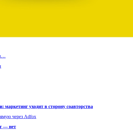
чи…
н
: маркетинг уходит в сторону соавторства
рямую через Adfox
т — нет