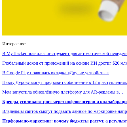
Интересное:
В MyTracker появился инструмент для автоматической переда
Глобальный доход от приложений на основе ИИ достиг $20 мл
В Google Play появилась вкладка «Другие устройства»
Павлу Дурову могут предъявить обвинение в 12 преступлениях
Meta запустила обновлённую платформу для AR-рекламы в…
Бренды усиливают рост через инфлюенсеров и коллаборации
Владельцы сайтов смогут подавать данные по маркировке нап
Перформанс-маркетинг: почему бюджеты растут, а результа