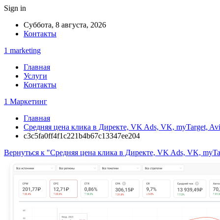
Sign in
Суббота, 8 августа, 2026
Контакты
1 marketing
Главная
Услуги
Контакты
1 Маркетинг
Главная
Средняя цена клика в Директе, VK Ads, VK, myTarget, Av
c3c5fa0ff4f1c221b4b67c13347ee204
Вернуться к "Средняя цена клика в Директе, VK Ads, VK, myTar