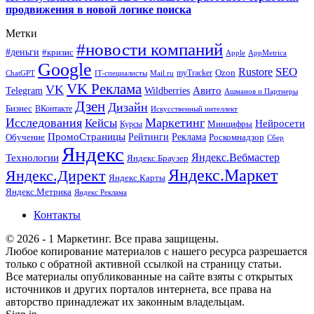
продвижения в новой логике поиска
Метки
#новости компаний
#деньги
#кризис
Apple
AppMetrica
Google
SEO
Rustore
Ozon
myTracker
ChatGPT
IT-специалисты
Mail.ru
VK Реклама
VK
Wildberries
Авито
Telegram
Ашманов и Партнеры
Дзен
Дизайн
Бизнес
ВКонтакте
Искусственный интеллект
Исследования
Маркетинг
Кейсы
Нейросети
Минцифры
Курсы
ПромоСтраницы
Рейтинги
Реклама
Роскомнадзор
Обучение
Сбер
Яндекс
Технологии
Яндекс.Вебмастер
Яндекс.Браузер
Яндекс.Маркет
Яндекс.Директ
Яндекс.Карты
Яндекс.Метрика
Яндекс Реклама
Контакты
© 2026 - 1 Маркетинг. Все права защищены.
Любое копирование материалов с нашего ресурса разрешается
только с обратной активной ссылкой на страницу статьи.
Все материалы опубликованные на сайте взяты с открытых
источников и других порталов интернета, все права на
авторство принадлежат их законным владельцам.