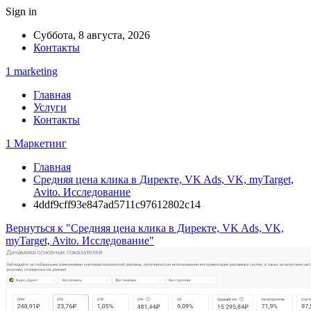
Sign in
Суббота, 8 августа, 2026
Контакты
1 marketing
Главная
Услуги
Контакты
1 Маркетинг
Главная
Средняя цена клика в Директе, VK Ads, VK, myTarget,
Avito. Исследование
4ddf9cff93e847ad5711c97612802c14
Вернуться к "Средняя цена клика в Директе, VK Ads, VK,
myTarget, Avito. Исследование"