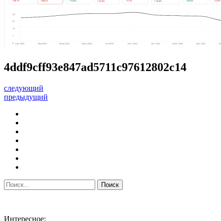
4ddf9cff93e847ad5711c97612802c14
следующий
предыдущий
Интересное: