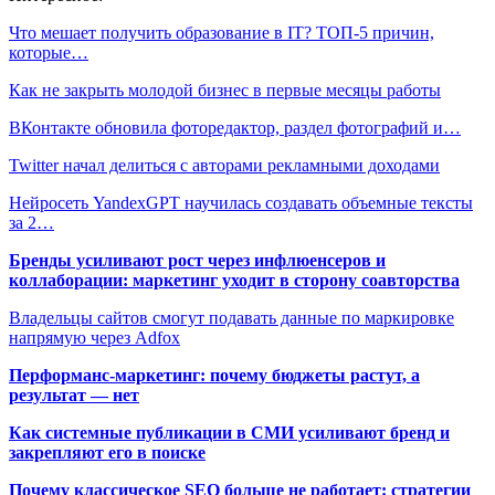
Что мешает получить образование в IT? ТОП-5 причин,
которые…
Как не закрыть молодой бизнес в первые месяцы работы
ВКонтакте обновила фоторедактор, раздел фотографий и…
Twitter начал делиться с авторами рекламными доходами
Нейросеть YandexGPT научилась создавать объемные тексты
за 2…
Бренды усиливают рост через инфлюенсеров и
коллаборации: маркетинг уходит в сторону соавторства
Владельцы сайтов смогут подавать данные по маркировке
напрямую через Adfox
Перформанс-маркетинг: почему бюджеты растут, а
результат — нет
Как системные публикации в СМИ усиливают бренд и
закрепляют его в поиске
Почему классическое SEO больше не работает: стратегии