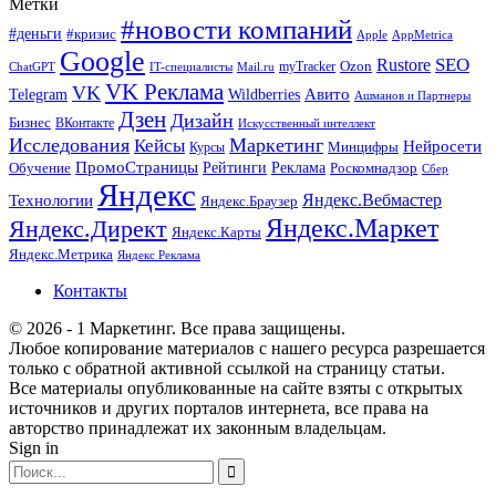
Метки
#новости компаний
#деньги
#кризис
Apple
AppMetrica
Google
SEO
Rustore
Ozon
myTracker
ChatGPT
IT-специалисты
Mail.ru
VK Реклама
VK
Wildberries
Авито
Telegram
Ашманов и Партнеры
Дзен
Дизайн
Бизнес
ВКонтакте
Искусственный интеллект
Исследования
Маркетинг
Кейсы
Нейросети
Минцифры
Курсы
ПромоСтраницы
Рейтинги
Реклама
Роскомнадзор
Обучение
Сбер
Яндекс
Технологии
Яндекс.Вебмастер
Яндекс.Браузер
Яндекс.Маркет
Яндекс.Директ
Яндекс.Карты
Яндекс.Метрика
Яндекс Реклама
Контакты
© 2026 - 1 Маркетинг. Все права защищены.
Любое копирование материалов с нашего ресурса разрешается
только с обратной активной ссылкой на страницу статьи.
Все материалы опубликованные на сайте взяты с открытых
источников и других порталов интернета, все права на
авторство принадлежат их законным владельцам.
Sign in