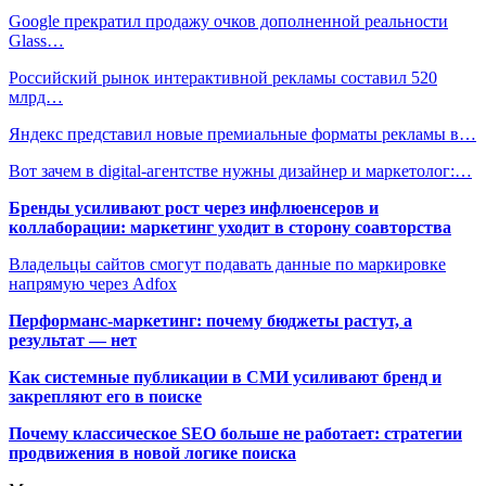
Google прекратил продажу очков дополненной реальности
Glass…
Российский рынок интерактивной рекламы составил 520
млрд…
Яндекс представил новые премиальные форматы рекламы в…
Вот зачем в digital-агентстве нужны дизайнер и маркетолог:…
Бренды усиливают рост через инфлюенсеров и
коллаборации: маркетинг уходит в сторону соавторства
Владельцы сайтов смогут подавать данные по маркировке
напрямую через Adfox
Перформанс-маркетинг: почему бюджеты растут, а
результат — нет
Как системные публикации в СМИ усиливают бренд и
закрепляют его в поиске
Почему классическое SEO больше не работает: стратегии
продвижения в новой логике поиска