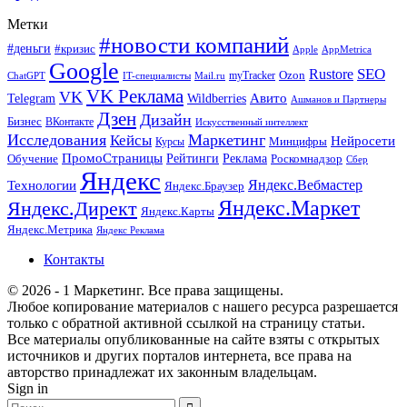
Метки
#новости компаний
#деньги
#кризис
Apple
AppMetrica
Google
SEO
Rustore
Ozon
myTracker
ChatGPT
IT-специалисты
Mail.ru
VK Реклама
VK
Wildberries
Авито
Telegram
Ашманов и Партнеры
Дзен
Дизайн
Бизнес
ВКонтакте
Искусственный интеллект
Исследования
Маркетинг
Кейсы
Нейросети
Минцифры
Курсы
ПромоСтраницы
Рейтинги
Реклама
Роскомнадзор
Обучение
Сбер
Яндекс
Технологии
Яндекс.Вебмастер
Яндекс.Браузер
Яндекс.Маркет
Яндекс.Директ
Яндекс.Карты
Яндекс.Метрика
Яндекс Реклама
Контакты
© 2026 - 1 Маркетинг. Все права защищены.
Любое копирование материалов с нашего ресурса разрешается
только с обратной активной ссылкой на страницу статьи.
Все материалы опубликованные на сайте взяты с открытых
источников и других порталов интернета, все права на
авторство принадлежат их законным владельцам.
Sign in