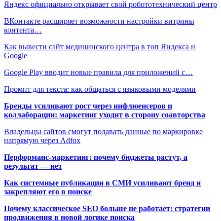
Яндекс официально открывает свой робототехнический центр
ВКонтакте расширяет возможности настройки витрины
контента…
Как вывести сайт медицинского центра в топ Яндекса и
Google
Google Play вводит новые правила для приложений с…
Промпт для текста: как общаться с языковыми моделями
Бренды усиливают рост через инфлюенсеров и
коллаборации: маркетинг уходит в сторону соавторства
Владельцы сайтов смогут подавать данные по маркировке
напрямую через Adfox
Перформанс-маркетинг: почему бюджеты растут, а
результат — нет
Как системные публикации в СМИ усиливают бренд и
закрепляют его в поиске
Почему классическое SEO больше не работает: стратегии
продвижения в новой логике поиска