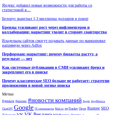
Яндекс добавил новые возможности для работы со
статистикой в…
Белорус выиграл 1,3 миллиона долларов в покер
Бренды усиливают рост через инфлюенсеров и
коллаборации: маркетинг уходит в сторону соавторства
Владельцы сайтов смогут подавать данные по маркировке
напрямую через Adfox
Перформанс-маркетинг: почему бюджеты растут, а
результат — нет
Как системные публикации в СМИ усиливают бренд и
закрепляют его в поиске
Почему классическое SEO больше не работает: стратегии
продвижения в новой логике поиска
Метки
#новости компаний
#деньги
#кризис
Apple
AppMetrica
Google
SEO
Rustore
Ozon
myTracker
ChatGPT
IT-специалисты
Mail.ru
VK Реклама
VK