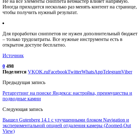
Не на все элементы сниппета вебмастер влияет напрямую.
Иногда приходится несколько раз менять контент на странице,
чтобы получить нужный результат.
Для проработки сниппетов не нужен дополнительный бюджет
– только трудозатраты. Все нужные инструменты есть в
открытом доступе бесплатно.
Источник
0
498
Поделится
VK
OK.ru
Facebook
Twitter
WhatsApp
Telegram
Viber
Предыдущая запись
Ретаргетинг на поиске Яндекса: настройка, преимущества и
подводные камни
Следующая запись
Вышел Gutenberg 14.1 с улучшенными блоком Navigation и
экспериментальной опцией отдаления камеры (Zoomed-Out
View)