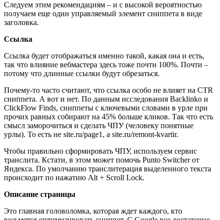
Следуем этим рекомендациям – и с высокой вероятностью
получаем еще один управляемый элемент сниппета в виде
заголовка.
Ссылка
Ссылка будет отображаться именно такой, какая она и есть,
так что влияние вебмастера здесь тоже почти 100%. Почти –
потому что длинные ссылки будут обрезаться.
Почему-то часто считают, что ссылка особо не влияет на CTR
сниппета. А вот и нет. По данным исследования Backlinko и
ClickFlow Finds, сниппеты с ключевыми словами в урле при
прочих равных собирают на 45% больше кликов. Так что есть
смысл заморочиться и сделать ЧПУ (человеку понятные
урлы). То есть не site.ru/page1, а site.ru/remont-kvartir.
Чтобы правильно сформировать ЧПУ, используем сервис
транслита. Кстати, в этом может помочь Punto Switcher от
Яндекса. По умолчанию транслитерация выделенного текста
происходит по нажатию Alt + Scroll Lock.
Описание страницы
Это главная головоломка, которая ждет каждого, кто
возьмется оптимизировать сниппет. С Google все достаточно