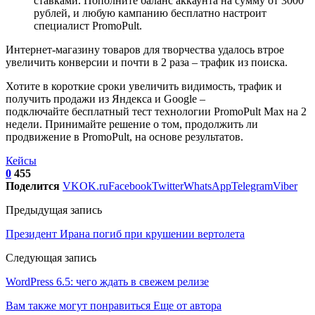
ставками. Пополните баланс аккаунта на сумму от 3000
рублей, и любую кампанию бесплатно настроит
специалист PromoPult.
Интернет-магазину товаров для творчества удалось втрое
увеличить конверсии и почти в 2 раза – трафик из поиска.
Хотите в короткие сроки увеличить видимость, трафик и
получить продажи из Яндекса и Google –
подключайте бесплатный тест технологии PromoPult Max на 2
недели. Принимайте решение о том, продолжить ли
продвижение в PromoPult, на основе результатов.
Кейсы
0
455
Поделится
VK
OK.ru
Facebook
Twitter
WhatsApp
Telegram
Viber
Предыдущая запись
Президент Ирана погиб при крушении вертолета
Следующая запись
WordPress 6.5: чего ждать в свежем релизе
Вам также могут понравиться
Еще от автора