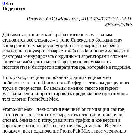
0
455
Поделится
Реклама. ООО «Клик.ру», ИНН:7743771327, ERID:
2Vtzqw2Y3Ms
Добывать органический трафик интернет-магазинам
становится всё сложнее – в топе Яндекса по большинству
конверсионных запросов «прибиты» товарная галерея и
ссылки на популярные маркетплейсы. Да и по коммерческим
факторам конкурировать с крупными агрегаторами сложнее –
клиенты выбирают скорость доставки, возможность
постоплаты и быстрого возврата товара, который не подошел.
Но в узких, специализированных нишах еще можно
побороться за топ. Пример такой сферы – товары для ручного
труда и творчества. Владельцы именно такого интернет-
магазина решили протестировать продвижение при помощи
технологии PromoPult Max.
PromoPult Max – технология внешней оптимизации сайтов,
которая позволяет кратно вырастить позиции в поиске по
словам, близким к топу, увеличить трафик и конверсии в
короткие сроки, от нескольких недель до месяца. В кейсе
покажем, как подключение PromoPult Max втрое увеличило