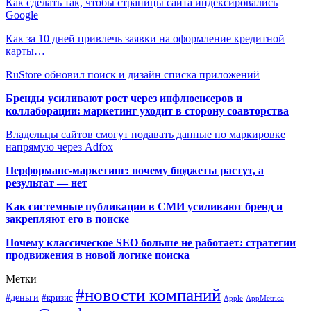
Как сделать так, чтобы страницы сайта индексировались
Google
Как за 10 дней привлечь заявки на оформление кредитной
карты…
RuStore обновил поиск и дизайн списка приложений
Бренды усиливают рост через инфлюенсеров и
коллаборации: маркетинг уходит в сторону соавторства
Владельцы сайтов смогут подавать данные по маркировке
напрямую через Adfox
Перформанс-маркетинг: почему бюджеты растут, а
результат — нет
Как системные публикации в СМИ усиливают бренд и
закрепляют его в поиске
Почему классическое SEO больше не работает: стратегии
продвижения в новой логике поиска
Метки
#новости компаний
#деньги
#кризис
Apple
AppMetrica