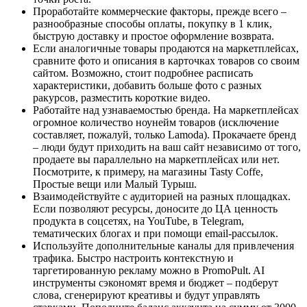
Проработайте коммерческие факторы, прежде всего –
разнообразные способы оплаты, покупку в 1 клик,
быструю доставку и простое оформление возврата.
Если аналогичные товары продаются на маркетплейсах,
сравните фото и описания в карточках товаров со своим
сайтом. Возможно, стоит подробнее расписать
характеристики, добавить больше фото с разных
ракурсов, разместить короткие видео.
Работайте над узнаваемостью бренда. На маркетплейсах
огромное количество ноунейм товаров (исключение
составляет, пожалуй, только Lamoda). Прокачаете бренд
– люди будут приходить на ваш сайт независимо от того,
продаете вы параллельно на маркетплейсах или нет.
Посмотрите, к примеру, на магазины Tasty Coffe,
Простые вещи или Малый Турыш.
Взаимодействуйте с аудиторией на разных площадках.
Если позволяют ресурсы, доносите до ЦА ценность
продукта в соцсетях, на YouTube, в Telegram,
тематических блогах и при помощи email-рассылок.
Используйте дополнительные каналы для привлечения
трафика. Быстро настроить контекстную и
таргетированную рекламу можно в PromoPult. AI
инструменты сэкономят время и бюджет – подберут
слова, сгенерируют креативы и будут управлять