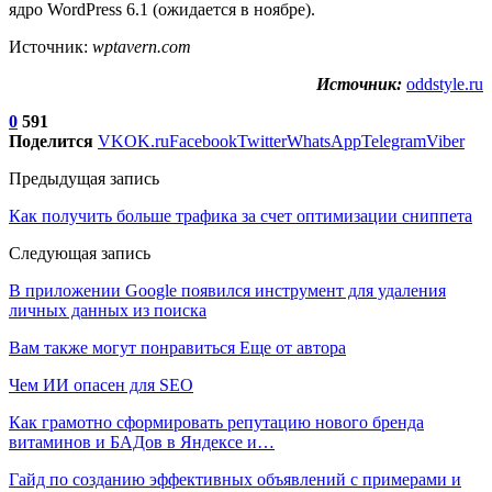
ядро WordPress 6.1 (ожидается в ноябре).
Источник:
wptavern.com
Источник:
oddstyle.ru
0
591
Поделится
VK
OK.ru
Facebook
Twitter
WhatsApp
Telegram
Viber
Предыдущая запись
Как получить больше трафика за счет оптимизации сниппета
Следующая запись
В приложении Google появился инструмент для удаления
личных данных из поиска
Вам также могут понравиться
Еще от автора
Чем ИИ опасен для SEO
Как грамотно сформировать репутацию нового бренда
витаминов и БАДов в Яндексе и…
Гайд по созданию эффективных объявлений с примерами и