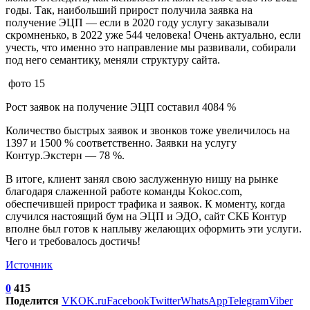
годы. Так, наибольший прирост получила заявка на
получение ЭЦП — если в 2020 году услугу заказывали
скромненько, в 2022 уже 544 человека! Очень актуально, если
учесть, что именно это направление мы развивали, собирали
под него семантику, меняли структуру сайта.
фото 15
Рост заявок на получение ЭЦП составил 4084 %
Количество быстрых заявок и звонков тоже увеличилось на
1397 и 1500 % соответственно. Заявки на услугу
Контур.Экстерн — 78 %.
В итоге, клиент занял свою заслуженную нишу на рынке
благодаря слаженной работе команды Kokoc.com,
обеспечившей прирост трафика и заявок. К моменту, когда
случился настоящий бум на ЭЦП и ЭДО, сайт СКБ Контур
вполне был готов к наплыву желающих оформить эти услуги.
Чего и требовалось достичь!
Источник
0
415
Поделится
VK
OK.ru
Facebook
Twitter
WhatsApp
Telegram
Viber