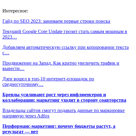
Интересное:
Гайд по SEO 2023: занимаем первые строки поиска
Текущий Google Core Update грозит стать самым мощным в
2023…
Добавляем автоматическую ссылку при копировании текста
с…
Продвижение на Запад. Как кратно увеличить трафик и
вывести…
Дзен вошел в топ-10 интернет-площадок по
среднесуточному…
Бренды усиливают рост через инфлюенсеров и
коллаборации: маркетинг уходит в сторону соавторства
Владельцы сайтов смогут подавать данные по маркировке
напрямую через Adfox
Перформанс-маркетинг: почему бюджеты растут, а
результат — нет