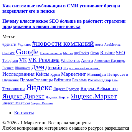
Как системные публикации в СМИ усиливают бренд и
закрепляют его в поиске
Почему классическое SEO больше не работает: стратегии
продвижения в новой логике поиска
Метки
#новости компаний
#деньги
#кризис
Apple
AppMetrica
Google
SEO
Rustore
Ozon
myTracker
ChatGPT
IT-специалисты
Mail.ru
VK Реклама
VK
Wildberries
Авито
Telegram
Ашманов и Партнеры
Дзен
Дизайн
Бизнес
ВКонтакте
Искусственный интеллект
Исследования
Маркетинг
Кейсы
Нейросети
Минцифры
Курсы
ПромоСтраницы
Рейтинги
Реклама
Роскомнадзор
Обучение
Сбер
Яндекс
Технологии
Яндекс.Вебмастер
Яндекс.Браузер
Яндекс.Маркет
Яндекс.Директ
Яндекс.Карты
Яндекс.Метрика
Яндекс Реклама
Контакты
© 2026 - 1 Маркетинг. Все права защищены.
Любое копирование материалов с нашего ресурса разрешается