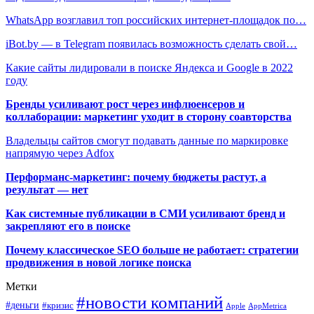
WhatsApp возглавил топ российских интернет-площадок по…
iBot.by — в Telegram появилась возможность сделать свой…
Какие сайты лидировали в поиске Яндекса и Google в 2022
году
Бренды усиливают рост через инфлюенсеров и
коллаборации: маркетинг уходит в сторону соавторства
Владельцы сайтов смогут подавать данные по маркировке
напрямую через Adfox
Перформанс-маркетинг: почему бюджеты растут, а
результат — нет
Как системные публикации в СМИ усиливают бренд и
закрепляют его в поиске
Почему классическое SEO больше не работает: стратегии
продвижения в новой логике поиска
Метки
#новости компаний
#деньги
#кризис
Apple
AppMetrica