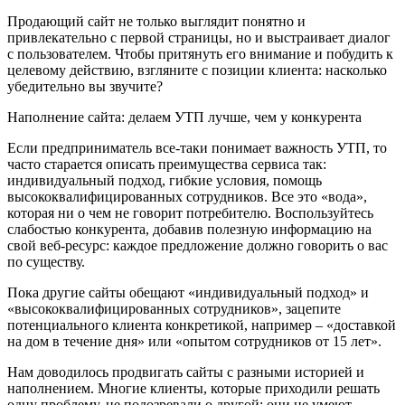
Продающий сайт не только выглядит понятно и
привлекательно с первой страницы, но и выстраивает диалог
с пользователем. Чтобы притянуть его внимание и побудить к
целевому действию, взгляните с позиции клиента: насколько
убедительно вы звучите?
Наполнение сайта: делаем УТП лучше, чем у конкурента
Если предприниматель все-таки понимает важность УТП, то
часто старается описать преимущества сервиса так:
индивидуальный подход, гибкие условия, помощь
высококвалифицированных сотрудников. Все это «вода»,
которая ни о чем не говорит потребителю. Воспользуйтесь
слабостью конкурента, добавив полезную информацию на
свой веб-ресурс: каждое предложение должно говорить о вас
по существу.
Пока другие сайты обещают «индивидуальный подход» и
«высококвалифицированных сотрудников», зацепите
потенциального клиента конкретикой, например – «доставкой
на дом в течение дня» или «опытом сотрудников от 15 лет».
Нам доводилось продвигать сайты с разными историей и
наполнением. Многие клиенты, которые приходили решать
одну проблему, не подозревали о другой: они не умеют