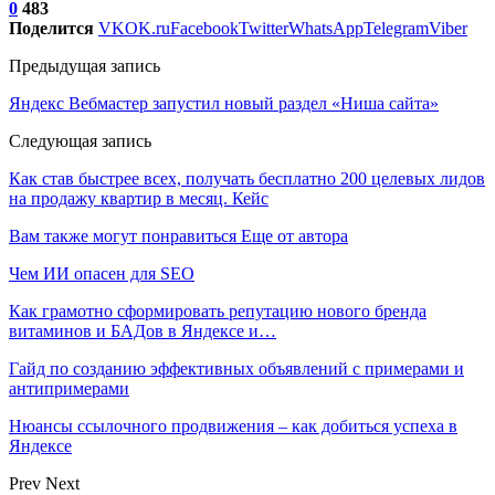
0
483
Поделится
VK
OK.ru
Facebook
Twitter
WhatsApp
Telegram
Viber
Предыдущая запись
Яндекс Вебмастер запустил новый раздел «Ниша сайта»
Следующая запись
Как став быстрее всех, получать бесплатно 200 целевых лидов
на продажу квартир в месяц. Кейс
Вам также могут понравиться
Еще от автора
Чем ИИ опасен для SEO
Как грамотно сформировать репутацию нового бренда
витаминов и БАДов в Яндексе и…
Гайд по созданию эффективных объявлений с примерами и
антипримерами
Нюансы ссылочного продвижения – как добиться успеха в
Яндексе
Prev
Next