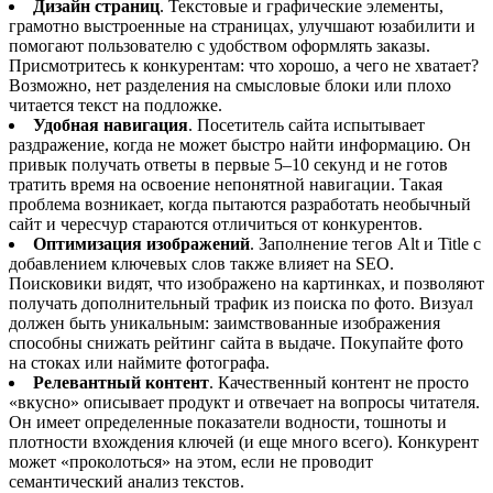
Дизайн страниц
. Текстовые и графические элементы,
грамотно выстроенные на страницах, улучшают юзабилити и
помогают пользователю с удобством оформлять заказы.
Присмотритесь к конкурентам: что хорошо, а чего не хватает?
Возможно, нет разделения на смысловые блоки или плохо
читается текст на подложке.
Удобная навигация
. Посетитель сайта испытывает
раздражение, когда не может быстро найти информацию. Он
привык получать ответы в первые 5–10 секунд и не готов
тратить время на освоение непонятной навигации. Такая
проблема возникает, когда пытаются разработать необычный
сайт и чересчур стараются отличиться от конкурентов.
Оптимизация изображений
. Заполнение тегов Alt и Title с
добавлением ключевых слов также влияет на SEO.
Поисковики видят, что изображено на картинках, и позволяют
получать дополнительный трафик из поиска по фото. Визуал
должен быть уникальным: заимствованные изображения
способны снижать рейтинг сайта в выдаче. Покупайте фото
на стоках или наймите фотографа.
Релевантный контент
. Качественный контент не просто
«вкусно» описывает продукт и отвечает на вопросы читателя.
Он имеет определенные показатели водности, тошноты и
плотности вхождения ключей (и еще много всего). Конкурент
может «проколоться» на этом, если не проводит
семантический анализ текстов.