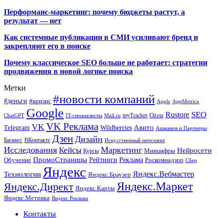
Перформанс-маркетинг: почему бюджеты растут, а
результат — нет
Как системные публикации в СМИ усиливают бренд и
закрепляют его в поиске
Почему классическое SEO больше не работает: стратегии
продвижения в новой логике поиска
Метки
#новости компаний
#деньги
#кризис
Apple
AppMetrica
Google
SEO
Rustore
Ozon
myTracker
ChatGPT
IT-специалисты
Mail.ru
VK Реклама
VK
Wildberries
Авито
Telegram
Ашманов и Партнеры
Дзен
Дизайн
Бизнес
ВКонтакте
Искусственный интеллект
Исследования
Маркетинг
Кейсы
Нейросети
Минцифры
Курсы
ПромоСтраницы
Рейтинги
Реклама
Роскомнадзор
Обучение
Сбер
Яндекс
Технологии
Яндекс.Вебмастер
Яндекс.Браузер
Яндекс.Маркет
Яндекс.Директ
Яндекс.Карты
Яндекс.Метрика
Яндекс Реклама
Контакты