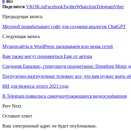
0
465
Поделится
VK
OK.ru
Facebook
Twitter
WhatsApp
Telegram
Viber
Предыдущая запись
Microsoft разрабатывает софт для создания аналогов ChatGPT
Следующая запись
Мультисайты в WordPress: раскрываем всю мощь сетей
Вам также могут понравиться
Еще от автора
Соединяя Евразию, стимулируя процветание: Dongfeng Motor 
Погрузочно-разгрузочные тележки: все, что вам нужно знать о
ИИ для бизнеса: итоги 2023 года
В Telegram появились самоуничтожающиеся видеосообщения
Prev
Next
Оставьте ответ
Ваш электронный адрес не будет опубликован.