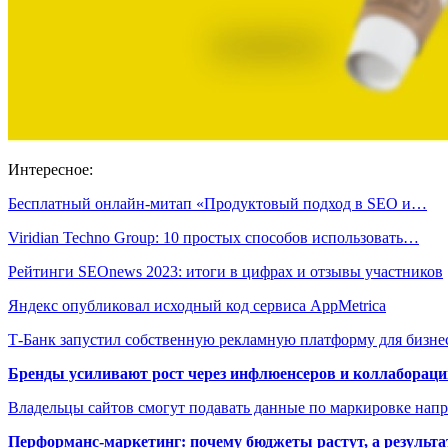
Интересное:
Бесплатный онлайн-митап «Продуктовый подход в SEO и…
Viridian Techno Group: 10 простых способов использовать…
Рейтинги SEOnews 2023: итоги в цифрах и отзывы участников
Яндекс опубликовал исходный код сервиса AppMetrica
Т-Банк запустил собственную рекламную платформу для бизне
Бренды усиливают рост через инфлюенсеров и коллаборации
Владельцы сайтов смогут подавать данные по маркировке нап
Перформанс-маркетинг: почему бюджеты растут, а результа