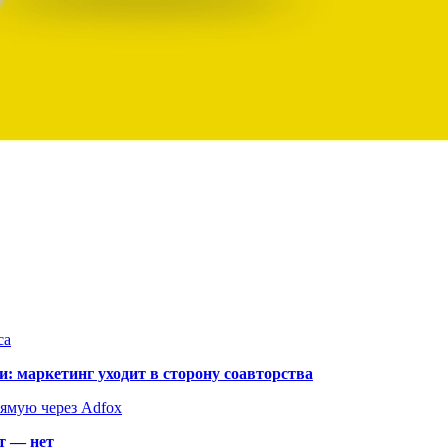
са
: маркетинг уходит в сторону соавторства
рямую через Adfox
т — нет