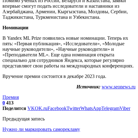
Помимо ученых из России, Беларуси и Казахстана, заявки
впервые смогут подать исследователи и наставники из
Азербайджана, Армении, Кыргызстана, Молдовы, Сербии,
Таджикистана, Туркменистана и Узбекистана.
Номинации
В Yandex ML Prize появились новые номинации. Теперь их
пять: «Первая публикация», «Исследователи», «Молодые
научные руководители», «Научные руководители» и
«Преподаватели ML». Еще одна номинация открыта
специально для сотрудников Яндекса, которые регулярно
представляют свои работы на международных конференциях.
Вручение премии состоится в декабре 2023 года.
Источник:
www.seonews.ru
Премия
0
413
Поделится
VK
OK.ru
Facebook
Twitter
WhatsApp
Telegram
Viber
Предыдущая запись
Нужно ли маркировать саморекламу