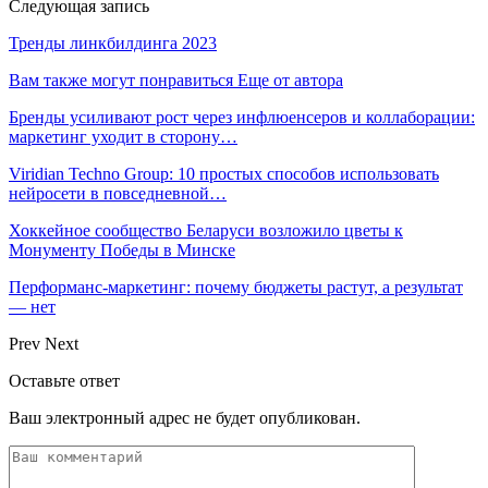
Следующая запись
Тренды линкбилдинга 2023
Вам также могут понравиться
Еще от автора
Бренды усиливают рост через инфлюенсеров и коллаборации:
маркетинг уходит в сторону…
Viridian Techno Group: 10 простых способов использовать
нейросети в повседневной…
Хоккейное сообщество Беларуси возложило цветы к
Монументу Победы в Минске
Перформанс-маркетинг: почему бюджеты растут, а результат
— нет
Prev
Next
Оставьте ответ
Ваш электронный адрес не будет опубликован.