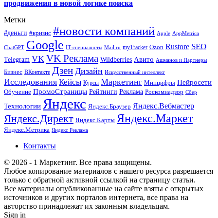
продвижения в новой логике поиска
Метки
#новости компаний
#деньги
#кризис
Apple
AppMetrica
Google
SEO
Rustore
Ozon
myTracker
ChatGPT
IT-специалисты
Mail.ru
VK Реклама
VK
Wildberries
Авито
Telegram
Ашманов и Партнеры
Дзен
Дизайн
Бизнес
ВКонтакте
Искусственный интеллект
Исследования
Маркетинг
Кейсы
Нейросети
Минцифры
Курсы
ПромоСтраницы
Рейтинги
Реклама
Роскомнадзор
Обучение
Сбер
Яндекс
Технологии
Яндекс.Вебмастер
Яндекс.Браузер
Яндекс.Маркет
Яндекс.Директ
Яндекс.Карты
Яндекс.Метрика
Яндекс Реклама
Контакты
© 2026 - 1 Маркетинг. Все права защищены.
Любое копирование материалов с нашего ресурса разрешается
только с обратной активной ссылкой на страницу статьи.
Все материалы опубликованные на сайте взяты с открытых
источников и других порталов интернета, все права на
авторство принадлежат их законным владельцам.
Sign in