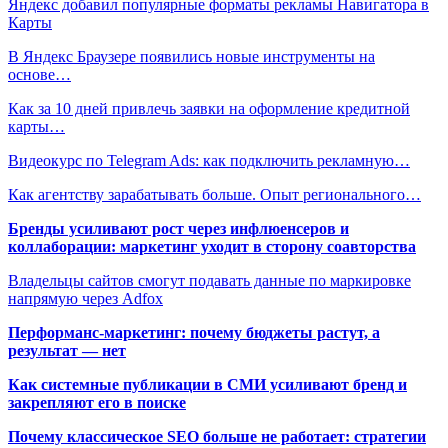
Яндекс добавил популярные форматы рекламы Навигатора в
Карты
В Яндекс Браузере появились новые инструменты на
основе…
Как за 10 дней привлечь заявки на оформление кредитной
карты…
Видеокурс по Telegram Ads: как подключить рекламную…
Как агентству зарабатывать больше. Опыт регионального…
Бренды усиливают рост через инфлюенсеров и
коллаборации: маркетинг уходит в сторону соавторства
Владельцы сайтов смогут подавать данные по маркировке
напрямую через Adfox
Перформанс-маркетинг: почему бюджеты растут, а
результат — нет
Как системные публикации в СМИ усиливают бренд и
закрепляют его в поиске
Почему классическое SEO больше не работает: стратегии