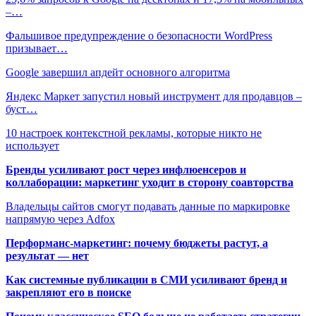
–…
Фальшивое предупреждение о безопасности WordPress
призывает…
Google завершил апдейт основного алгоритма
Яндекс Маркет запустил новый инструмент для продавцов –
буст…
10 настроек контекстной рекламы, которые никто не
использует
Бренды усиливают рост через инфлюенсеров и
коллаборации: маркетинг уходит в сторону соавторства
Владельцы сайтов смогут подавать данные по маркировке
напрямую через Adfox
Перформанс-маркетинг: почему бюджеты растут, а
результат — нет
Как системные публикации в СМИ усиливают бренд и
закрепляют его в поиске