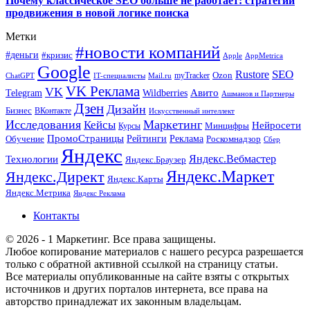
Почему классическое SEO больше не работает: стратегии
продвижения в новой логике поиска
Метки
#новости компаний
#деньги
#кризис
Apple
AppMetrica
Google
SEO
Rustore
Ozon
myTracker
ChatGPT
IT-специалисты
Mail.ru
VK Реклама
VK
Wildberries
Авито
Telegram
Ашманов и Партнеры
Дзен
Дизайн
Бизнес
ВКонтакте
Искусственный интеллект
Исследования
Маркетинг
Кейсы
Нейросети
Минцифры
Курсы
ПромоСтраницы
Рейтинги
Реклама
Роскомнадзор
Обучение
Сбер
Яндекс
Технологии
Яндекс.Вебмастер
Яндекс.Браузер
Яндекс.Маркет
Яндекс.Директ
Яндекс.Карты
Яндекс.Метрика
Яндекс Реклама
Контакты
© 2026 - 1 Маркетинг. Все права защищены.
Любое копирование материалов с нашего ресурса разрешается
только с обратной активной ссылкой на страницу статьи.
Все материалы опубликованные на сайте взяты с открытых
источников и других порталов интернета, все права на
авторство принадлежат их законным владельцам.