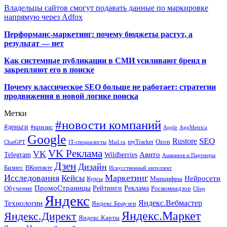
Владельцы сайтов смогут подавать данные по маркировке
напрямую через Adfox
Перформанс-маркетинг: почему бюджеты растут, а
результат — нет
Как системные публикации в СМИ усиливают бренд и
закрепляют его в поиске
Почему классическое SEO больше не работает: стратегии
продвижения в новой логике поиска
Метки
#новости компаний
#деньги
#кризис
Apple
AppMetrica
Google
SEO
Rustore
Ozon
myTracker
ChatGPT
IT-специалисты
Mail.ru
VK Реклама
VK
Wildberries
Авито
Telegram
Ашманов и Партнеры
Дзен
Дизайн
Бизнес
ВКонтакте
Искусственный интеллект
Исследования
Маркетинг
Кейсы
Нейросети
Минцифры
Курсы
ПромоСтраницы
Рейтинги
Реклама
Роскомнадзор
Обучение
Сбер
Яндекс
Технологии
Яндекс.Вебмастер
Яндекс.Браузер
Яндекс.Маркет
Яндекс.Директ
Яндекс.Карты