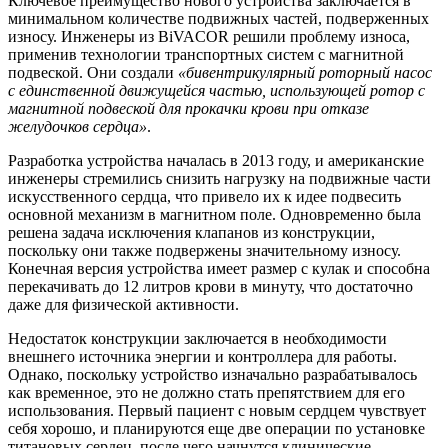
Ключевое преимущество нового устройства заключается в
минимальном количестве подвижных частей, подверженных
износу. Инженеры из BiVACOR решили проблему износа,
применив технологии транспортных систем с магнитной
подвеской. Они создали
«бивентрикулярный роторный насос
с единственной движущейся частью, использующей ротор с
магнитной подвеской для прокачки крови при отказе
желудочков сердца»
.
Разработка устройства началась в 2013 году, и американские
инженеры стремились снизить нагрузку на подвижные части
искусственного сердца, что привело их к идее подвесить
основной механизм в магнитном поле. Одновременно была
решена задача исключения клапанов из конструкции,
поскольку они также подвержены значительному износу.
Конечная версия устройства имеет размер с кулак и способна
перекачивать до 12 литров крови в минуту, что достаточно
даже для физической активности.
Недостаток конструкции заключается в необходимости
внешнего источника энергии и контроллера для работы.
Однако, поскольку устройство изначально разрабатывалось
как временное, это не должно стать препятствием для его
использования. Первый пациент с новым сердцем чувствует
себя хорошо, и планируются еще две операции по установке
титановых сердец, после чего начнутся клинические