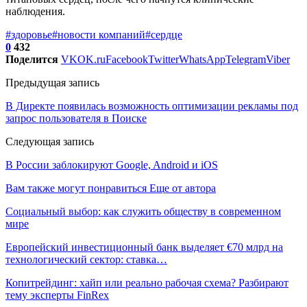
наблюдения.
#здоровье
#новости компаний
#сердце
0
432
Поделится
VK
OK.ru
Facebook
Twitter
WhatsApp
Telegram
Viber
Предыдущая запись
В Директе появилась возможность оптимизации рекламы под
запрос пользователя в Поиске
Следующая запись
В России заблокируют Google, Android и iOS
Вам также могут понравиться
Еще от автора
Социальный выбор: как служить обществу в современном
мире
Европейский инвестиционный банк выделяет €70 млрд на
технологический сектор: ставка…
Копитрейдинг: хайп или реально рабочая схема? Разбирают
тему эксперты FinRex