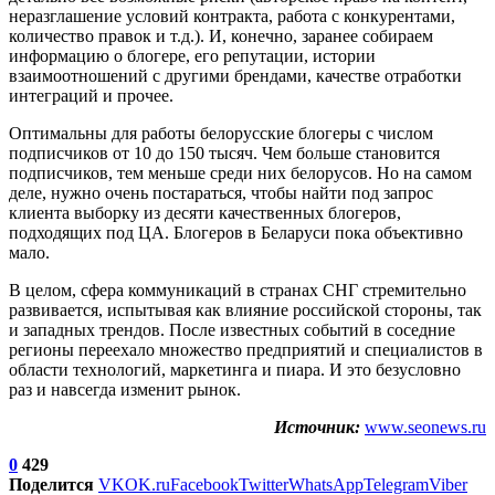
неразглашение условий контракта, работа с конкурентами,
количество правок и т.д.). И, конечно, заранее собираем
информацию о блогере, его репутации, истории
взаимоотношений с другими брендами, качестве отработки
интеграций и прочее.
Оптимальны для работы белорусские блогеры с числом
подписчиков от 10 до 150 тысяч. Чем больше становится
подписчиков, тем меньше среди них белорусов. Но на самом
деле, нужно очень постараться, чтобы найти под запрос
клиента выборку из десяти качественных блогеров,
подходящих под ЦА. Блогеров в Беларуси пока объективно
мало.
В целом, сфера коммуникаций в странах СНГ стремительно
развивается, испытывая как влияние российской стороны, так
и западных трендов. После известных событий в соседние
регионы переехало множество предприятий и специалистов в
области технологий, маркетинга и пиара. И это безусловно
раз и навсегда изменит рынок.
Источник:
www.seonews.ru
0
429
Поделится
VK
OK.ru
Facebook
Twitter
WhatsApp
Telegram
Viber