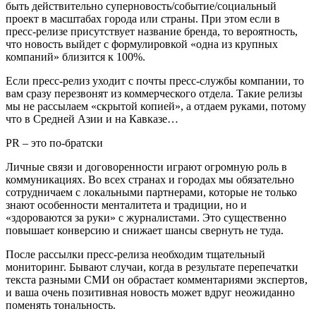
быть действительно суперновость/событие/социальный
проект в масштабах города или страны. При этом если в
пресс-релизе присутствует название бренда, то вероятность,
что новость выйдет с формулировкой «одна из крупных
компаний» близится к 100%.
Если пресс-релиз уходит с почты пресс-службы компании, то
вам сразу перезвонят из коммерческого отдела. Такие релизы
мы не рассылаем «скрытой копией», а отдаем руками, потому
что в Средней Азии и на Кавказе…
PR – это по-братски
Личные связи и договоренности играют огромную роль в
коммуникациях. Во всех странах и городах мы обязательно
сотрудничаем с локальными партнерами, которые не только
знают особенности менталитета и традиции, но и
«здороваются за руки» с журналистами. Это существенно
повышает конверсию и снижает шансы свернуть не туда.
После рассылки пресс-релиза необходим тщательный
мониторинг. Бывают случаи, когда в результате перепечатки
текста разными СМИ он обрастает комментариями экспертов,
и ваша очень позитивная новость может вдруг неожиданно
поменять тональность.