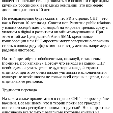
общественностью» стали развиваться в основном с приходом
крупных российских и западных компаний, это примерно
дистанция длиною в 10 лет.
Но несправедливо будет сказать, что PR в странах СНГ – это
как в России 10 лет назад. Совсем нет. Развитие public relations
у наших соседей идет с оглядкой на мировые тренды, сразу с
уклоном в digital и развитием онлайн-коммуникаций. При
этом в той же Центральной Азии SMM, креативные
коллаборации или ESG-проекты могут совершенно спокойно
стоять в одном ряду эффективных инструментов, например, с
раздачей листовок.
На этой преамбуле с обобщениями, пожалуй, и закончим
(помните, про капкан?). Потому что выходя на рынки СНГ
необходимо изучать целевые аудитории каждой страны
отдельно, при этом очень важно учитывать национальные и
культурные особенности не только всей страны в целом, но и
отдельных ее регионов.
Трудности перевода
На каком языке продвигаться в странах СНГ – вопрос крайне
важный. Все мы знаем, что в теории почти все граждане
постсоветских республик понимают русский. Но на практике
однозначно все только с Беларусью (готовим контент на