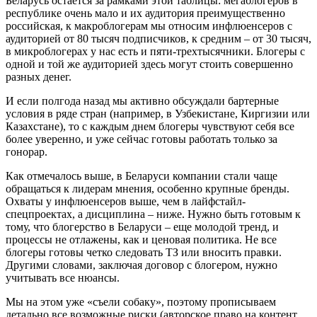
Беларусь остается за рамками этой таблицы: мегаблогеров в
республике очень мало и их аудитория преимущественно
российская, к макроблогерам мы относим инфлюенсеров с
аудиторией от 80 тысяч подписчиков, к средним – от 30 тысяч,
в микроблогерах у нас есть и пяти-трехтысячники. Блогеры с
одной и той же аудиторией здесь могут стоить совершенно
разных денег.
И если полгода назад мы активно обсуждали бартерные
условия в ряде стран (например, в Узбекистане, Киргизии или
Казахстане), то с каждым днем блогеры чувствуют себя все
более уверенно, и уже сейчас готовы работать только за
гонорар.
Как отмечалось выше, в Беларуси компании стали чаще
обращаться к лидерам мнения, особенно крупные бренды.
Охваты у инфлюенсеров выше, чем в лайфстайл-
спецпроектах, а дисциплина – ниже. Нужно быть готовым к
тому, что блогерство в Беларуси – еще молодой тренд, и
процессы не отлажены, как и ценовая политика. Не все
блогеры готовы четко следовать ТЗ или вносить правки.
Другими словами, заключая договор с блогером, нужно
учитывать все нюансы.
Мы на этом уже «съели собаку», поэтому прописываем
детально все возможные риски (авторское право на контент,