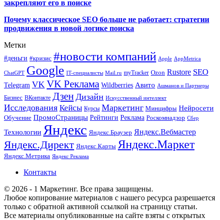
закрепляют его в поиске
Почему классическое SEO больше не работает: стратегии
продвижения в новой логике поиска
Метки
#новости компаний
#деньги
#кризис
Apple
AppMetrica
Google
SEO
Rustore
Ozon
myTracker
ChatGPT
IT-специалисты
Mail.ru
VK Реклама
VK
Wildberries
Авито
Telegram
Ашманов и Партнеры
Дзен
Дизайн
Бизнес
ВКонтакте
Искусственный интеллект
Исследования
Маркетинг
Кейсы
Нейросети
Минцифры
Курсы
ПромоСтраницы
Рейтинги
Реклама
Роскомнадзор
Обучение
Сбер
Яндекс
Технологии
Яндекс.Вебмастер
Яндекс.Браузер
Яндекс.Маркет
Яндекс.Директ
Яндекс.Карты
Яндекс.Метрика
Яндекс Реклама
Контакты
© 2026 - 1 Маркетинг. Все права защищены.
Любое копирование материалов с нашего ресурса разрешается
только с обратной активной ссылкой на страницу статьи.
Все материалы опубликованные на сайте взяты с открытых