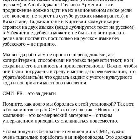
русском), в Азербайджане, Грузии и Армении – все
продвижение должно идти на их национальном языке (если
это, конечно, не таргет на сугубо русских иммигрантов), в
Казахстане, Таджикистане и Киргизии коммуникации
строятся на двух языках (везде дублируется текст на русском),
в Узбекистане дубляжа может и не быть, но вот прислать
релиз или поставить пост только на русском языке без
узбекского – не принято.
Мы всегда работаем не просто с переводчиками, а с
копирайтерами, способными не только перевести текст, но и
сохранить его нативность и привлекательность. Важно, чтобы
они были погружены в среду и могли дать рекомендации, что
убрать/добавить/на что сделать акцент с учетом культурного
кода и восприятия местного населения.
СМИ PR – это за деньги
Помните, как долго мы боролись с этой установкой? Так вот,
в большинстве стран СНГ это все еще так. «Новость о
компании – это коммерческий материал» – с таким
утверждением приходится сталкиваться повсеместно.
Чтобы получить бесплатные публикации в СМИ, нужно
очень тщательно поработать над инфоповодом. Это должна