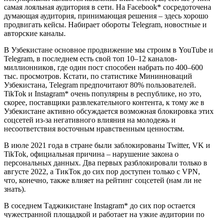
самая лояльная аудитория в сети. На Facebook* сосредоточена
думающая аудитория, принимающая решения – здесь хорошо
продвигать кейсы. Набирает обороты Telegram, новостные и
авторские каналы.
В Узбекистане основное продвижение мы строим в YouTube и
Telegram, в последнем есть свой топ 10–12 каналов-
миллионников, где один пост способен набрать по 400–600
тыс. просмотров. Кстати, по статистике Мининноваций
Узбекистана, Telegram предпочитают 80% пользователей.
TikTok и Instagram* очень популярны в республике, но это,
скорее, поставщики развлекательного контента, к тому же в
Узбекистане активно обсуждается возможная блокировка этих
соцсетей из-за негативного влияния на молодежь и
несоответствия восточным нравственным ценностям.
В июле 2021 года в стране были заблокированы Twitter, VK и
TikTok, официальная причина – нарушение закона о
персональных данных. Два первых разблокировали только в
августе 2022, а ТикТок до сих пор доступен только с VPN,
что, конечно, также влияет на рейтинг соцсетей (нам ли не
знать).
В соседнем Таджикистане Instagram* до сих пор остается
чужестранной площадкой и работает на узкие аудитории по