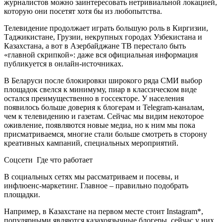
журналистов можно заинтересовать нетривиальной локацией,
которую они посетят хотя бы из любопытства.
Телевидение продолжает играть большую роль в Киргизии,
Таджикистане, Грузии, некрупных городах Узбекистана и
Казахстана, а вот в Азербайджане ТВ перестало быть
«главной скрипкой»: даже вся официальная информация
публикуется в онлайн-источниках.
В Беларуси после блокировки широкого ряда СМИ выбор
площадок свелся к минимуму, пиар в классическом виде
остался преимущественно в госсекторе. У населения
появилось больше доверия к блогерам и Telegram-каналам,
чем к телевидению и газетам. Сейчас мы видим некоторое
оживление, появляются новые медиа, но к ним мы пока
присматриваемся, многие стали больше смотреть в сторону
креативных кампаний, специальных мероприятий.
Соцсети Где что работает
В социальных сетях мы рассматриваем и посевы, и
инфлюенс-маркетинг. Главное – правильно подобрать
площадки.
Например, в Казахстане на первом месте стоит Instagram*,
популярными являются казахоязычные блогеры, сейчас у них