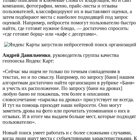
только описание и ключевые слова от владельцев, но и сайт
компании, фотографии, меню, прайс-листы и отзывы
пользователей, классифицируют их и выставляют оценки, а
затем подбирают места с наиболее подходящей под запрос
оценкой. Например, нейросети помогут пользователю быстро
найти, где готовят нужное блюдо, — достаточно спросить:
«где готовят борщ» или «кафе с десертами».
Андрей Данильченко
, руководитель группы качества
геопоиска Яндекс Карт:
«Сейчас мы ищем не только по точным совпадениям в
текстах, но и по смыслу. Например, по запросу [бани] нашим
алгоритмам достаточно найти организации в рубрике «Баня»
и учесть их расположение. По запросу [бани на дровах]
любую баню не покажешь, тем более в описаниях
словосочетание «парилка на дровах» присутствует не всегда.
И тут на помощь приходят наши нейросети. Они могут
заметить дрова на фото или прочитать упоминания о них в
отзывах. И в итоге мы выдаем больше мест, которые подходят
пользователю».
Новый поиск умеет работать и с более сложными случаями,
когда люди ищут места с субъективными характеристиками. К