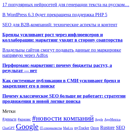
17 популярных нейросетей для генерации текста на русском…
В WordPress 6.3 будет прекращена поддержка PHP 5
SEO для B2B-компаний: технические аспекты и контент
Бренды усиливают рост через инфлюенсеров и
коллаборации: маркетинг уходит в сторону соавторства
Владельцы сайтов смогут подавать данные по маркировке
напрямую через Adfox
Перформанс-маркетинг: почему бюджеты растут, а
результат — нет
Как системные публикации в СМИ усиливают бренд и
закрепляют его в поиске
Почему классическое SEO больше не работает: стратегии
продвижения в новой логике поиска
Метки
#новости компаний
#деньги
#кризис
Apple
AppMetrica
Google
SEO
Rustore
Ozon
myTracker
ChatGPT
IT-специалисты
Mail.ru