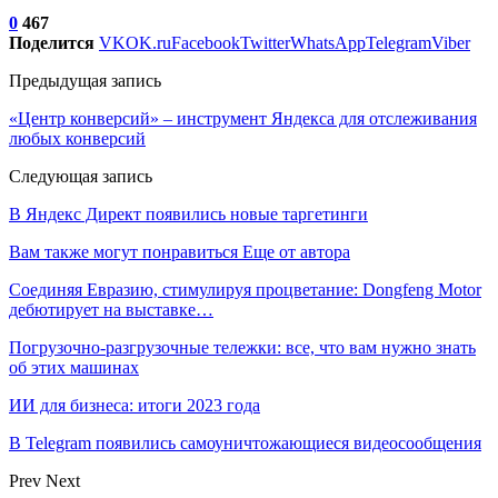
0
467
Поделится
VK
OK.ru
Facebook
Twitter
WhatsApp
Telegram
Viber
Предыдущая запись
«Центр конверсий» – инструмент Яндекса для отслеживания
любых конверсий
Следующая запись
В Яндекс Директ появились новые таргетинги
Вам также могут понравиться
Еще от автора
Соединяя Евразию, стимулируя процветание: Dongfeng Motor
дебютирует на выставке…
Погрузочно-разгрузочные тележки: все, что вам нужно знать
об этих машинах
ИИ для бизнеса: итоги 2023 года
В Telegram появились самоуничтожающиеся видеосообщения
Prev
Next