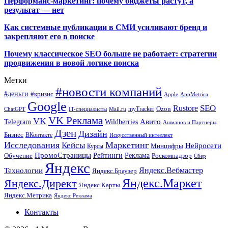
Перформанс-маркетинг: почему бюджеты растут, а
результат — нет
Как системные публикации в СМИ усиливают бренд и
закрепляют его в поиске
Почему классическое SEO больше не работает: стратегии
продвижения в новой логике поиска
Метки
#новости компаний
#деньги
#кризис
Apple
AppMetrica
Google
SEO
Rustore
Ozon
myTracker
ChatGPT
IT-специалисты
Mail.ru
VK Реклама
VK
Wildberries
Авито
Telegram
Ашманов и Партнеры
Дзен
Дизайн
Бизнес
ВКонтакте
Искусственный интеллект
Исследования
Маркетинг
Кейсы
Нейросети
Минцифры
Курсы
ПромоСтраницы
Рейтинги
Реклама
Роскомнадзор
Обучение
Сбер
Яндекс
Технологии
Яндекс.Вебмастер
Яндекс.Браузер
Яндекс.Маркет
Яндекс.Директ
Яндекс.Карты
Яндекс.Метрика
Яндекс Реклама
Контакты