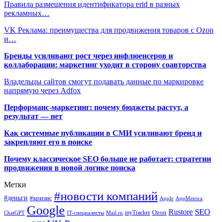
Правила размещения идентификатора erid в разных
рекламных…
VK Реклама: преимущества для продвижения товаров с Ozon
и…
Бренды усиливают рост через инфлюенсеров и
коллаборации: маркетинг уходит в сторону соавторства
Владельцы сайтов смогут подавать данные по маркировке
напрямую через Adfox
Перформанс-маркетинг: почему бюджеты растут, а
результат — нет
Как системные публикации в СМИ усиливают бренд и
закрепляют его в поиске
Почему классическое SEO больше не работает: стратегии
продвижения в новой логике поиска
Метки
#новости компаний
#деньги
#кризис
Apple
AppMetrica
Google
SEO
Rustore
Ozon
myTracker
ChatGPT
IT-специалисты
Mail.ru