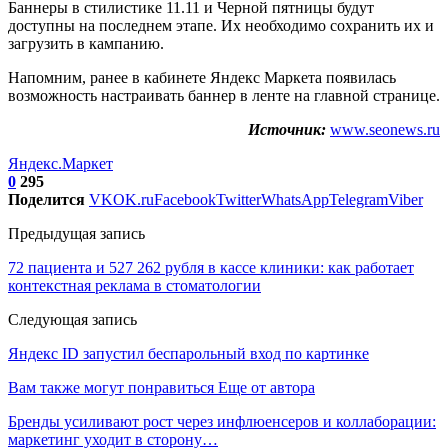
Баннеры в стилистике 11.11 и Черной пятницы будут
доступны на последнем этапе. Их необходимо сохранить их и
загрузить в кампанию.
Напомним, ранее в кабинете Яндекс Маркета появилась
возможность настраивать баннер в ленте на главной странице.
Источник:
www.seonews.ru
Яндекс.Маркет
0
295
Поделится
VK
OK.ru
Facebook
Twitter
WhatsApp
Telegram
Viber
Предыдущая запись
72 пациента и 527 262 рубля в кассе клиники: как работает
контекстная реклама в стоматологии
Следующая запись
Яндекс ID запустил беспарольный вход по картинке
Вам также могут понравиться
Еще от автора
Бренды усиливают рост через инфлюенсеров и коллаборации:
маркетинг уходит в сторону…