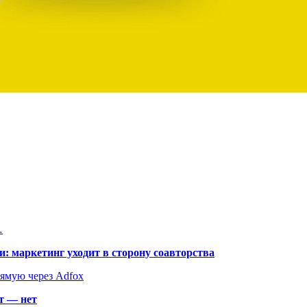
…
: маркетинг уходит в сторону соавторства
рямую через Adfox
т — нет