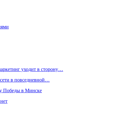
лями
маркетинг уходит в сторону…
росети в повседневной…
ту Победы в Минске
 нет