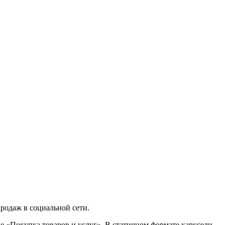
родаж в социальной сети.
е «Покупка товаров и услуг». В статичном формате карусели