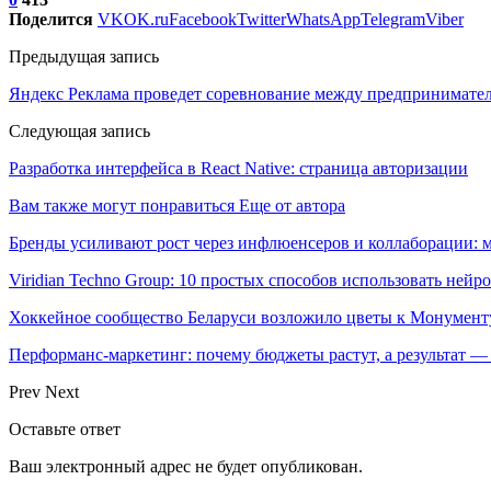
Поделится
VK
OK.ru
Facebook
Twitter
WhatsApp
Telegram
Viber
Предыдущая запись
Яндекс Реклама проведет соревнование между предпринимате
Следующая запись
Разработка интерфейса в React Native: страница авторизации
Вам также могут понравиться
Еще от автора
Бренды усиливают рост через инфлюенсеров и коллаборации: 
Viridian Techno Group: 10 простых способов использовать ней
Хоккейное сообщество Беларуси возложило цветы к Монумен
Перформанс-маркетинг: почему бюджеты растут, а результат —
Prev
Next
Оставьте ответ
Ваш электронный адрес не будет опубликован.