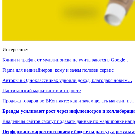
Интересное:
Клики и трафик от мультипоиска не учитываются в Google…
Figma для недизайнеров: кому и зачем полезен сервис
Авторы в Одноклассниках удвоили доход, благодаря новым…
Партизанский маркетинг в интернете
Продажа товаров во ВКонтакте: как и зачем делать магазин из
Бренды усиливают рост через инфлюенсеров и коллаборации
Владельцы сайтов смогут подавать данные по маркировке нап
Перформанс-маркетинг: почему бюджеты растут, а результа