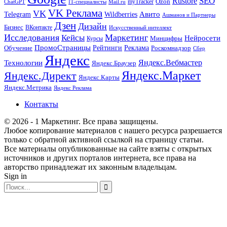
SEO
Rustore
Ozon
myTracker
ChatGPT
IT-специалисты
Mail.ru
VK Реклама
VK
Wildberries
Авито
Telegram
Ашманов и Партнеры
Дзен
Дизайн
Бизнес
ВКонтакте
Искусственный интеллект
Исследования
Маркетинг
Кейсы
Нейросети
Минцифры
Курсы
ПромоСтраницы
Рейтинги
Реклама
Роскомнадзор
Обучение
Сбер
Яндекс
Технологии
Яндекс.Вебмастер
Яндекс.Браузер
Яндекс.Маркет
Яндекс.Директ
Яндекс.Карты
Яндекс.Метрика
Яндекс Реклама
Контакты
© 2026 - 1 Маркетинг. Все права защищены.
Любое копирование материалов с нашего ресурса разрешается
только с обратной активной ссылкой на страницу статьи.
Все материалы опубликованные на сайте взяты с открытых
источников и других порталов интернета, все права на
авторство принадлежат их законным владельцам.
Sign in