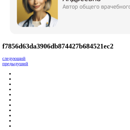
f7856d63da3906db874427b684521ec2
следующий
предыдущий