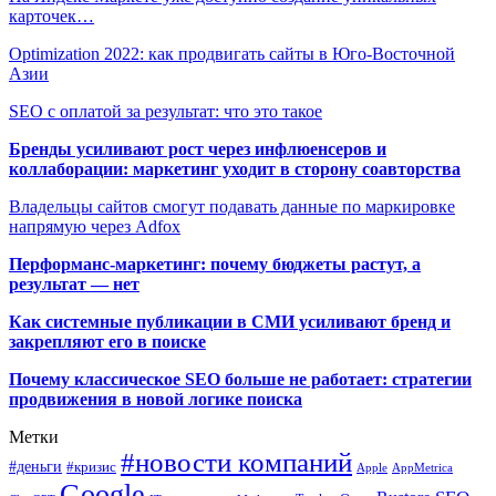
карточек…
Optimization 2022: как продвигать сайты в Юго-Восточной
Азии
SEO с оплатой за результат: что это такое
Бренды усиливают рост через инфлюенсеров и
коллаборации: маркетинг уходит в сторону соавторства
Владельцы сайтов смогут подавать данные по маркировке
напрямую через Adfox
Перформанс-маркетинг: почему бюджеты растут, а
результат — нет
Как системные публикации в СМИ усиливают бренд и
закрепляют его в поиске
Почему классическое SEO больше не работает: стратегии
продвижения в новой логике поиска
Метки
#новости компаний
#деньги
#кризис
Apple
AppMetrica
Google