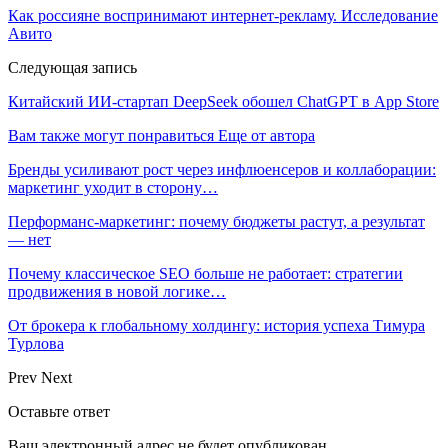
Как россияне воспринимают интернет-рекламу. Исследование
Авито
Следующая запись
Китайский ИИ-стартап DeepSeek обошел ChatGPT в App Store
Вам также могут понравиться
Еще от автора
Бренды усиливают рост через инфлюенсеров и коллаборации:
маркетинг уходит в сторону…
Перформанс-маркетинг: почему бюджеты растут, а результат
— нет
Почему классическое SEO больше не работает: стратегии
продвижения в новой логике…
От брокера к глобальному холдингу: история успеха Тимура
Турлова
Prev
Next
Оставьте ответ
Ваш электронный адрес не будет опубликован.