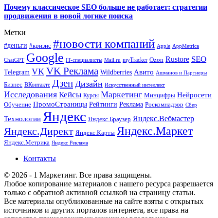
Почему классическое SEO больше не работает: стратегии
продвижения в новой логике поиска
Метки
#новости компаний
#деньги
#кризис
Apple
AppMetrica
Google
SEO
Rustore
Ozon
myTracker
ChatGPT
IT-специалисты
Mail.ru
VK Реклама
VK
Wildberries
Авито
Telegram
Ашманов и Партнеры
Дзен
Дизайн
Бизнес
ВКонтакте
Искусственный интеллект
Исследования
Маркетинг
Кейсы
Нейросети
Минцифры
Курсы
ПромоСтраницы
Рейтинги
Реклама
Роскомнадзор
Обучение
Сбер
Яндекс
Технологии
Яндекс.Вебмастер
Яндекс.Браузер
Яндекс.Маркет
Яндекс.Директ
Яндекс.Карты
Яндекс.Метрика
Яндекс Реклама
Контакты
© 2026 - 1 Маркетинг. Все права защищены.
Любое копирование материалов с нашего ресурса разрешается
только с обратной активной ссылкой на страницу статьи.
Все материалы опубликованные на сайте взяты с открытых
источников и других порталов интернета, все права на