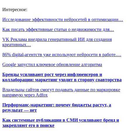
Интересное:
Исследование эффективности нейросетей в оптимизации…
Как писать эффективные статьи о недвижимости для…
VK Реклама внедрила генеративный ИИ для создания
креативных…
86% digital-агентств уже используют нейросети в работе.…
Google запустил ключевое обновление алгоритма
Бренды усиливают рост через инфлюенсеров и
коллаборации: маркетинг уходит в сторону соавторства
Владельцы сайтов смогут подавать данные по маркировке
напрямую через Adfox
Перформанс-маркетинг: почему бюджеты растут, а
результат — нет
Как системные публикации в СМИ усиливают бренд и
закрепляют его в поиске