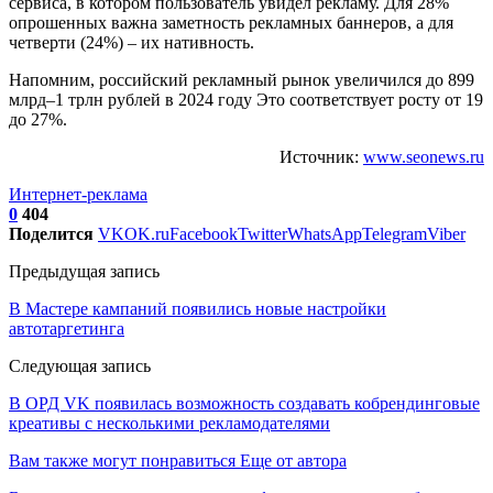
сервиса, в котором пользователь увидел рекламу. Для 28%
опрошенных важна заметность рекламных баннеров, а для
четверти (24%) – их нативность.
Напомним, российский рекламный рынок увеличился до 899
млрд–1 трлн рублей в 2024 году Это соответствует росту от 19
до 27%.
Источник:
www.seonews.ru
Интернет-реклама
0
404
Поделится
VK
OK.ru
Facebook
Twitter
WhatsApp
Telegram
Viber
Предыдущая запись
В Мастере кампаний появились новые настройки
автотаргетинга
Следующая запись
В ОРД VK появилась возможность создавать кобрендинговые
креативы с несколькими рекламодателями
Вам также могут понравиться
Еще от автора