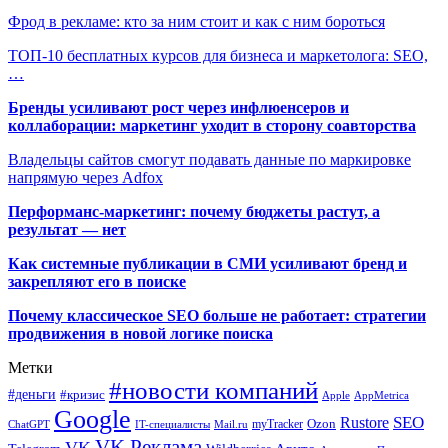
Фрод в рекламе: кто за ним стоит и как с ним бороться
ТОП-10 бесплатных курсов для бизнеса и маркетолога: SEO,
…
Бренды усиливают рост через инфлюенсеров и
коллаборации: маркетинг уходит в сторону соавторства
Владельцы сайтов смогут подавать данные по маркировке
напрямую через Adfox
Перформанс-маркетинг: почему бюджеты растут, а
результат — нет
Как системные публикации в СМИ усиливают бренд и
закрепляют его в поиске
Почему классическое SEO больше не работает: стратегии
продвижения в новой логике поиска
Метки
#новости компаний
#деньги
#кризис
Apple
AppMetrica
Google
SEO
Rustore
Ozon
myTracker
ChatGPT
IT-специалисты
Mail.ru
VK Реклама
VK