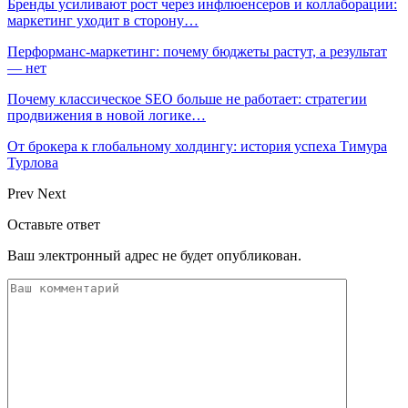
Бренды усиливают рост через инфлюенсеров и коллаборации:
маркетинг уходит в сторону…
Перформанс-маркетинг: почему бюджеты растут, а результат
— нет
Почему классическое SEO больше не работает: стратегии
продвижения в новой логике…
От брокера к глобальному холдингу: история успеха Тимура
Турлова
Prev
Next
Оставьте ответ
Ваш электронный адрес не будет опубликован.