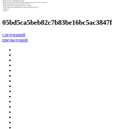
05bd5ca5beb82c7b83be16bc5ac3847f
следующий
предыдущий