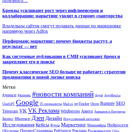
полезного…
Бренды усиливают рост через инфлюенсеров и
коллаборации: маркетинг уходит в сторону соавторства
Владельцы сайтов смогут подавать данные по маркировке
напрямую через Adfox
Перформанс-маркетинг: почему бюджеты растут, а
результат — нет
Как системные публикации в СМИ усиливают бренд и
закрепляют его в поиске
Почему классическое SEO больше не работает: стратегии
продвижения в новой логике поиска
Метки
#новости компаний
#деньги
#кризис
Apple
AppMetrica
Google
SEO
Rustore
Ozon
myTracker
ChatGPT
IT-специалисты
Mail.ru
VK Реклама
VK
Wildberries
Авито
Telegram
Ашманов и Партнеры
Дзен
Дизайн
Бизнес
ВКонтакте
Искусственный интеллект
Исследования
Маркетинг
Кейсы
Нейросети
Минцифры
Курсы
ПромоСтраницы
Рейтинги
Реклама
Роскомнадзор
Обучение
Сбер