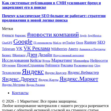
Как системные публикации в СМИ усиливают бренд и
закрепляют его в поиске
Почему классическое SEO больше не работает: стратегии
продвижения в новой логике поиска
Метки
#новости компаний
#деньги
#кризис
Apple
AppMetrica
Google
SEO
Rustore
Ozon
myTracker
ChatGPT
IT-специалисты
Mail.ru
VK Реклама
VK
Wildberries
Авито
Telegram
Ашманов и Партнеры
Дзен
Дизайн
Бизнес
ВКонтакте
Искусственный интеллект
Исследования
Маркетинг
Кейсы
Нейросети
Минцифры
Курсы
ПромоСтраницы
Рейтинги
Реклама
Роскомнадзор
Обучение
Сбер
Яндекс
Технологии
Яндекс.Вебмастер
Яндекс.Браузер
Яндекс.Маркет
Яндекс.Директ
Яндекс.Карты
Яндекс.Метрика
Яндекс Реклама
Контакты
© 2026 - 1 Маркетинг. Все права защищены.
Любое копирование материалов с нашего ресурса разрешается
только с обратной активной ссылкой на страницу статьи.