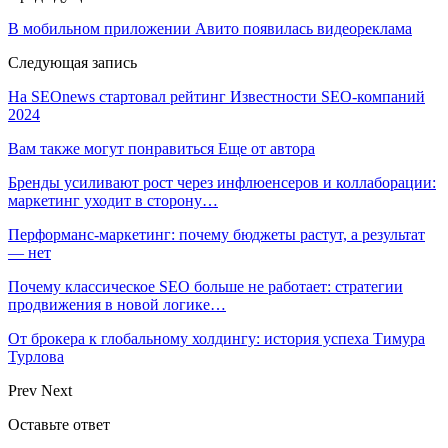
В мобильном приложении Авито появилась видеореклама
Следующая запись
На SEOnews стартовал рейтинг Известности SEO-компаний
2024
Вам также могут понравиться
Еще от автора
Бренды усиливают рост через инфлюенсеров и коллаборации:
маркетинг уходит в сторону…
Перформанс-маркетинг: почему бюджеты растут, а результат
— нет
Почему классическое SEO больше не работает: стратегии
продвижения в новой логике…
От брокера к глобальному холдингу: история успеха Тимура
Турлова
Prev
Next
Оставьте ответ