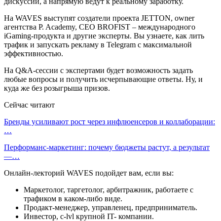
дискуссии, а напрямую ведут к реальному заработку.
На WAVES выступят создатели проекта JETTON, owner
агентства P. Academy, CEO BROFIST – международного
iGaming-продукта и другие эксперты. Вы узнаете, как лить
трафик и запускать рекламу в Telegram с максимальной
эффективностью.
На Q&A-сессии с экспертами будет возможность задать
любые вопросы и получить исчерпывающие ответы. Ну, и
куда же без розыгрыша призов.
Сейчас читают
Бренды усиливают рост через инфлюенсеров и коллаборации:
…
Перформанс-маркетинг: почему бюджеты растут, а результат
—…
Онлайн-лекторий WAVES подойдет вам, если вы:
Маркетолог, таргетолог, арбитражник, работаете с
трафиком в каком-либо виде.
Продакт-менеджер, управленец, предприниматель.
Инвестор, c-lvl крупной IT- компании.