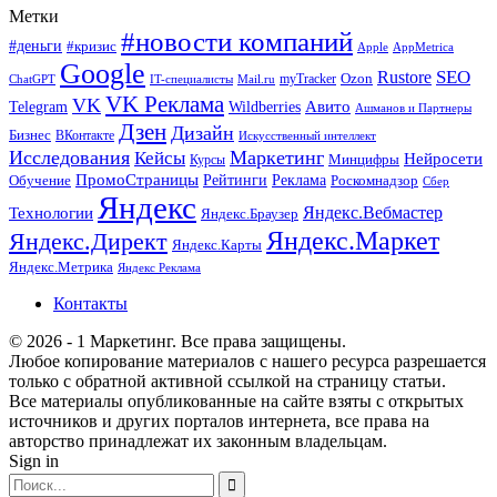
Метки
#новости компаний
#деньги
#кризис
Apple
AppMetrica
Google
SEO
Rustore
Ozon
myTracker
ChatGPT
IT-специалисты
Mail.ru
VK Реклама
VK
Wildberries
Авито
Telegram
Ашманов и Партнеры
Дзен
Дизайн
Бизнес
ВКонтакте
Искусственный интеллект
Исследования
Маркетинг
Кейсы
Нейросети
Минцифры
Курсы
ПромоСтраницы
Рейтинги
Реклама
Роскомнадзор
Обучение
Сбер
Яндекс
Технологии
Яндекс.Вебмастер
Яндекс.Браузер
Яндекс.Маркет
Яндекс.Директ
Яндекс.Карты
Яндекс.Метрика
Яндекс Реклама
Контакты
© 2026 - 1 Маркетинг. Все права защищены.
Любое копирование материалов с нашего ресурса разрешается
только с обратной активной ссылкой на страницу статьи.
Все материалы опубликованные на сайте взяты с открытых
источников и других порталов интернета, все права на
авторство принадлежат их законным владельцам.
Sign in