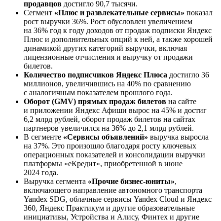
продавцов
достигло 90,7 тысячи.
Сегмент
«Плюс и развлекательные сервисы»
показал
рост выручки 36%. Рост обусловлен увеличением
на 36% год к году доходов от продаж подписки Яндекс
Плюс и дополнительных опций к ней, а также хорошей
динамикой других категорий выручки, включая
лицензионные отчисления и выручку от продажи
билетов.
Количество подписчиков Яндекс Плюса
достигло 36
миллионов, увеличившись на 40% по сравнению
с аналогичным показателем прошлого года.
Оборот (GMV) прямых продаж билетов
на сайте
и приложении Яндекс Афиши вырос на 45% и достиг
6,2 млрд рублей, оборот продаж билетов на сайтах
партнеров увеличился на 36% до 2,1 млрд рублей.
В сегменте
«Сервисы объявлений»
выручка выросла
на 37%. Это произошло благодаря росту ключевых
операционных показателей и консолидации выручки
платформы «еКредит», приобретенной в июне
2024 года.
Выручка сегмента
«Прочие бизнес-юниты»
,
включающего направление автономного транспорта
Yandex SDG, облачные сервисы Yandex Cloud и Яндекс
360, Яндекс Практикум и другие образовательные
инициативы, Устройства и Алису, Финтех и другие