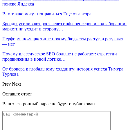
поиске Яндекса
Вам также могут понравиться
Еще от автора
Бренды усиливают рост через инфлюенсеров и коллаборации:
маркетинг уходит в сторону…
Перформанс-маркетинг: почему бюджеты растут, а результат
— нет
Почему классическое SEO больше не работает: стратегии
продвижения в новой логике…
От брокера к глобальному холдингу: история успеха Тимура
Турлова
Prev
Next
Оставьте ответ
Ваш электронный адрес не будет опубликован.