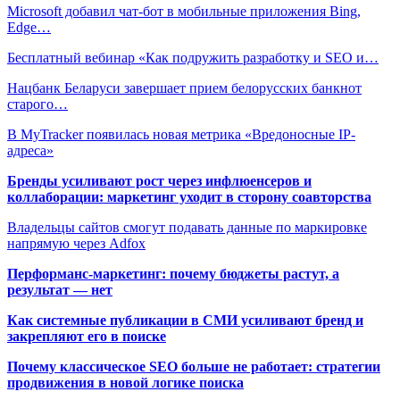
Microsoft добавил чат-бот в мобильные приложения Bing,
Edge…
Бесплатный вебинар «Как подружить разработку и SEO и…
Нацбанк Беларуси завершает прием белорусских банкнот
старого…
В MyTracker появилась новая метрика «Вредоносные IP-
адреса»
Бренды усиливают рост через инфлюенсеров и
коллаборации: маркетинг уходит в сторону соавторства
Владельцы сайтов смогут подавать данные по маркировке
напрямую через Adfox
Перформанс-маркетинг: почему бюджеты растут, а
результат — нет
Как системные публикации в СМИ усиливают бренд и
закрепляют его в поиске
Почему классическое SEO больше не работает: стратегии
продвижения в новой логике поиска