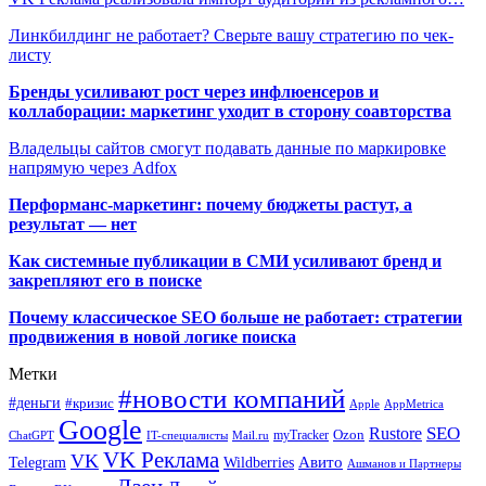
Линкбилдинг не работает? Сверьте вашу стратегию по чек-
листу
Бренды усиливают рост через инфлюенсеров и
коллаборации: маркетинг уходит в сторону соавторства
Владельцы сайтов смогут подавать данные по маркировке
напрямую через Adfox
Перформанс-маркетинг: почему бюджеты растут, а
результат — нет
Как системные публикации в СМИ усиливают бренд и
закрепляют его в поиске
Почему классическое SEO больше не работает: стратегии
продвижения в новой логике поиска
Метки
#новости компаний
#деньги
#кризис
Apple
AppMetrica
Google
SEO
Rustore
Ozon
myTracker
ChatGPT
IT-специалисты
Mail.ru
VK Реклама
VK
Wildberries
Авито
Telegram
Ашманов и Партнеры