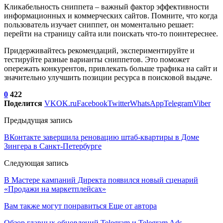
Кликабельность сниппета – важный фактор эффективности
информационных и коммерческих сайтов. Помните, что когда
пользователь изучает сниппет, он моментально решает:
перейти на страницу сайта или поискать что-то поинтереснее.
Придерживайтесь рекомендаций, экспериментируйте и
тестируйте разные варианты сниппетов. Это поможет
опережать конкурентов, привлекать больше трафика на сайт и
значительно улучшить позиции ресурса в поисковой выдаче.
0
422
Поделится
VK
OK.ru
Facebook
Twitter
WhatsApp
Telegram
Viber
Предыдущая запись
ВКонтакте завершила реновацию штаб-квартиры в Доме
Зингера в Санкт-Петербурге
Следующая запись
В Мастере кампаний Директа появился новый сценарий
«Продажи на маркетплейсах»
Вам также могут понравиться
Еще от автора
Обзор главных обновлений Telegram и Telegram Ads