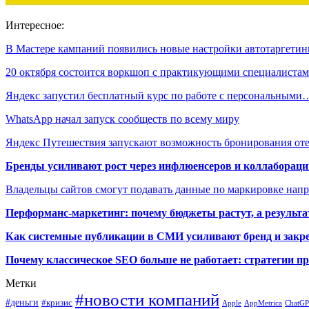
Интересное:
В Мастере кампаний появились новые настройки автотаргетин
20 октября состоится воркшоп с практикующими специалист
Яндекс запустил бесплатный курс по работе с персональными
WhatsApp начал запуск сообществ по всему миру
Яндекс Путешествия запускают возможность бронирования о
Бренды усиливают рост через инфлюенсеров и коллаборации
Владельцы сайтов смогут подавать данные по маркировке нап
Перформанс-маркетинг: почему бюджеты растут, а результа
Как системные публикации в СМИ усиливают бренд и закре
Почему классическое SEO больше не работает: стратегии п
Метки
#новости компаний
#деньги
#кризис
Apple
AppMetrica
ChatG