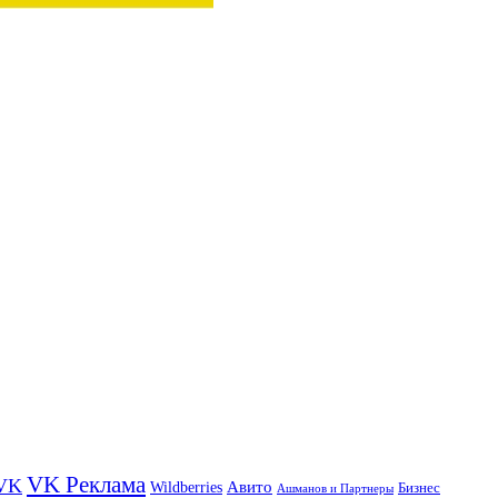
VK Реклама
VK
Wildberries
Авито
Бизнес
Ашманов и Партнеры