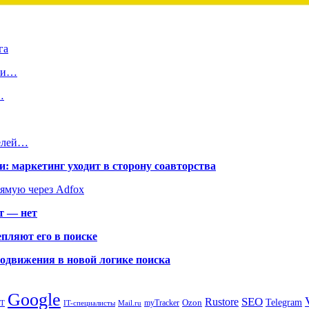
га
ами…
…
телей…
: маркетинг уходит в сторону соавторства
рямую через Adfox
т — нет
пляют его в поиске
родвижения в новой логике поиска
Google
SEO
Rustore
Ozon
Telegram
myTracker
PT
IT-специалисты
Mail.ru