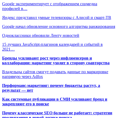
Google экспериментирует с отображением соцмедиа
профилей в…
Яндекс представил умные телевизоры с Алисой и смарт-ТВ
Google начал обновление основного алгоритма ранжирования
Одноклассники обновили Ленту новостей
15 лучших JavaScript-плагинов календарей и событий в
2021…
Бренды усиливают рост через инфлюенсеров и
коллаборации: маркетинг уходит в сторону соавторства
Владельцы сайтов смогут подавать данные по маркировке
напрямую через Adfox
Перформанс-маркетинг: почему бюджеты растут, а
результат — нет
Как системные публикации в СМИ усиливают бренд и
закрепляют его в поиске
Почему классическое SEO больше не работает: стратегии
продвижения в новой логике поиска