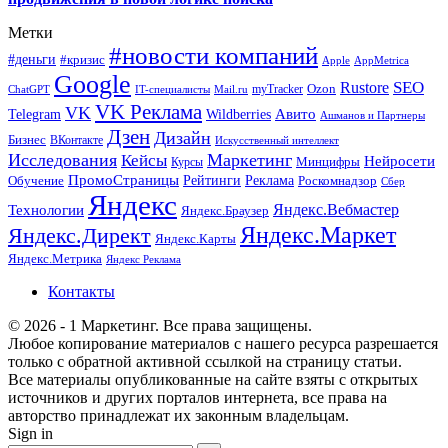
Метки
#новости компаний
#деньги
#кризис
Apple
AppMetrica
Google
SEO
Rustore
Ozon
myTracker
ChatGPT
IT-специалисты
Mail.ru
VK Реклама
VK
Wildberries
Авито
Telegram
Ашманов и Партнеры
Дзен
Дизайн
Бизнес
ВКонтакте
Искусственный интеллект
Исследования
Маркетинг
Кейсы
Нейросети
Минцифры
Курсы
ПромоСтраницы
Рейтинги
Реклама
Роскомнадзор
Обучение
Сбер
Яндекс
Технологии
Яндекс.Вебмастер
Яндекс.Браузер
Яндекс.Маркет
Яндекс.Директ
Яндекс.Карты
Яндекс.Метрика
Яндекс Реклама
Контакты
© 2026 - 1 Маркетинг. Все права защищены.
Любое копирование материалов с нашего ресурса разрешается
только с обратной активной ссылкой на страницу статьи.
Все материалы опубликованные на сайте взяты с открытых
источников и других порталов интернета, все права на
авторство принадлежат их законным владельцам.
Sign in