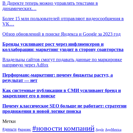
В Директе теперь можно управлять текстами в
динамических…
Более 15 млн пользователей отправляют видеосообщения в
VK…
Обзор обновлений в поиске Яндекса и Google за 2023 год
Бренды усиливают рост через инфлюенсеров и
коллаборации: маркетинг уходит в сторону соавторства
Владельцы сайтов смогут подавать данные по маркировке
напрямую через Adfox
Перформанс-маркетинг: почему бюджеты растут, а
результат — нет
Как системные публикации в СМИ усиливают бренд и
закрепляют его в поиске
Почему классическое SEO больше не работает: стратегии
продвижения в новой логике поиска
Метки
#новости компаний
#деньги
#кризис
Apple
AppMetrica