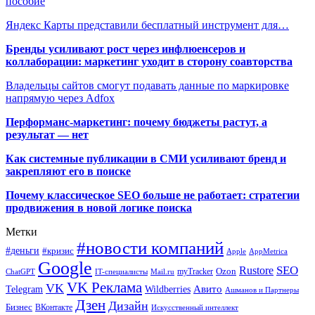
пособие
Яндекс Карты представили бесплатный инструмент для…
Бренды усиливают рост через инфлюенсеров и
коллаборации: маркетинг уходит в сторону соавторства
Владельцы сайтов смогут подавать данные по маркировке
напрямую через Adfox
Перформанс-маркетинг: почему бюджеты растут, а
результат — нет
Как системные публикации в СМИ усиливают бренд и
закрепляют его в поиске
Почему классическое SEO больше не работает: стратегии
продвижения в новой логике поиска
Метки
#новости компаний
#деньги
#кризис
Apple
AppMetrica
Google
SEO
Rustore
Ozon
myTracker
ChatGPT
IT-специалисты
Mail.ru
VK Реклама
VK
Wildberries
Авито
Telegram
Ашманов и Партнеры
Дзен
Дизайн
Бизнес
ВКонтакте
Искусственный интеллект