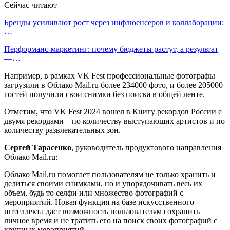
Сейчас читают
Бренды усиливают рост через инфлюенсеров и коллаборации:
…
Перформанс-маркетинг: почему бюджеты растут, а результат
—…
Например, в рамках VK Fest профессиональные фотографы
загрузили в Облако Mail.ru более 234000 фото, и более 205000
гостей получили свои снимки без поиска в общей ленте.
Отметим, что VK Fest 2024 вошел в Книгу рекордов России с
двумя рекордами – по количеству выступающих артистов и по
количеству развлекательных зон.
Сергей Тарасенко
, руководитель продуктового направления
Облако Mail.ru:
Облако Mail.ru помогает пользователям не только хранить и
делиться своими снимками, но и упорядочивать весь их
объем, будь то селфи или множество фотографий с
мероприятий. Новая функция на базе искусственного
интеллекта даст возможность пользователям сохранить
личное время и не тратить его на поиск своих фотографий с
крупных мероприятий.