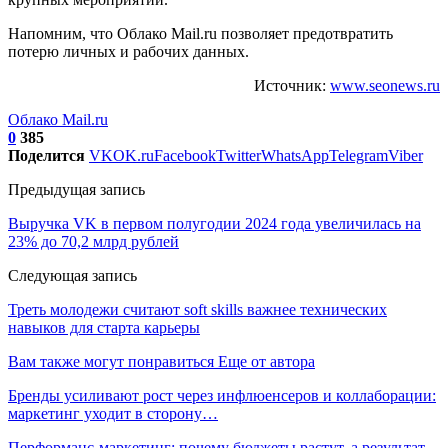
Напомним, что Облако Mail.ru позволяет предотвратить
потерю личных и рабочих данных.
Источник:
www.seonews.ru
Облако Mail.ru
0
385
Поделится
VK
OK.ru
Facebook
Twitter
WhatsApp
Telegram
Viber
Предыдущая запись
Выручка VK в первом полугодии 2024 года увеличилась на
23% до 70,2 млрд рублей
Следующая запись
Треть молодежи считают soft skills важнее технических
навыков для старта карьеры
Вам также могут понравиться
Еще от автора
Бренды усиливают рост через инфлюенсеров и коллаборации:
маркетинг уходит в сторону…
Перформанс-маркетинг: почему бюджеты растут, а результат