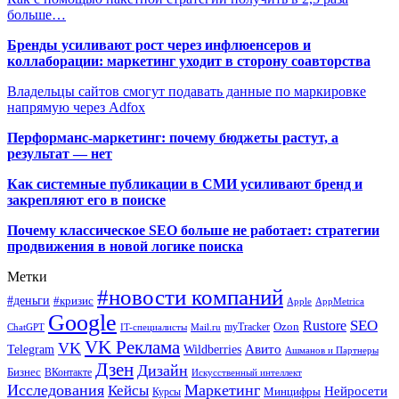
больше…
Бренды усиливают рост через инфлюенсеров и
коллаборации: маркетинг уходит в сторону соавторства
Владельцы сайтов смогут подавать данные по маркировке
напрямую через Adfox
Перформанс-маркетинг: почему бюджеты растут, а
результат — нет
Как системные публикации в СМИ усиливают бренд и
закрепляют его в поиске
Почему классическое SEO больше не работает: стратегии
продвижения в новой логике поиска
Метки
#новости компаний
#деньги
#кризис
Apple
AppMetrica
Google
SEO
Rustore
Ozon
myTracker
ChatGPT
IT-специалисты
Mail.ru
VK Реклама
VK
Wildberries
Авито
Telegram
Ашманов и Партнеры
Дзен
Дизайн
Бизнес
ВКонтакте
Искусственный интеллект
Исследования
Маркетинг
Кейсы
Нейросети
Минцифры
Курсы