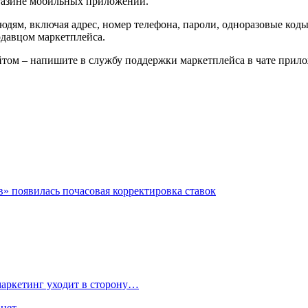
агазине мобильных приложений.
юдям, включая адрес, номер телефона, пароли, одноразовые код
давцом маркетплейса.
йтом – напишите в службу поддержки маркетплейса в чате прило
 появилась почасовая корректировка ставок
маркетинг уходит в сторону…
 нет