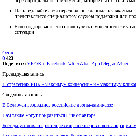
через официальное приложение, которое вы скачали в м
Не передавайте свои персональные данные незнакомым л
представляется специалистом службы поддержки или про
Если подозреваете, что столкнулись с мошенническим са
ситуации.
Ozon
0
423
Поделится
VK
OK.ru
Facebook
Twitter
WhatsApp
Telegram
Viber
Предыдущая запись
В стратегиях ЕПК «Максимум конверсий» и «Максимум кликов»
Следующая запись
В Беларуси взорвались российские дроны-камикадзе
Вам также могут понравиться
Еще от автора
Бренды усиливают рост через инфлюенсеров и коллаборации: 
Перформанс-маркетинг: почему бюджеты растут, а результат —