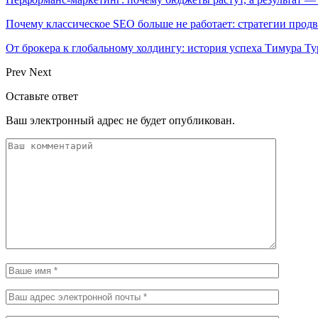
Почему классическое SEO больше не работает: стратегии про
От брокера к глобальному холдингу: история успеха Тимура Ту
Prev
Next
Оставьте ответ
Ваш электронный адрес не будет опубликован.