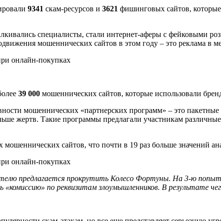
кировали
9341
скам-ресурсов и
3621
фишинговых сайтов, которые 
алкивались специалисты, стали интернет-аферы с фейковыми р
одвижения мошеннических сайтов в этом году – это реклама в ме
 более
39 000
мошеннических сайтов, которые использовали бренд
тивности мошеннических «партнерских программ» – это пакетны
ольше жертв. Такие программы предлагали участникам различны
 мошеннических сайтов, что почти в 19 раз больше значений ан
вателю предлагается прокрутить Колесо Фортуны. На 3-ю попыт
 «комиссию» по реквизитам злоумышленников. В результате чег
пулярности скам-атакам, но все еще представляет серьезную угр