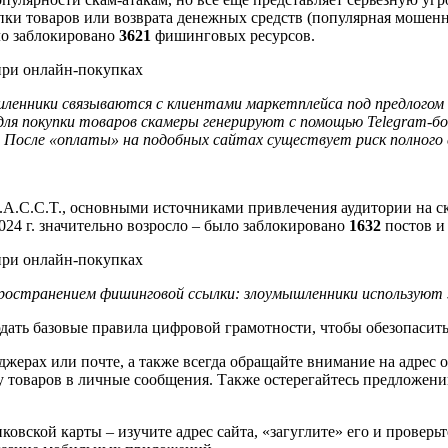
упки товаров или возврата денежных средств (популярная мошен
ло заблокировано
3621
фишинговых ресурсов.
енники связываются с клиентами маркетплейса под предлогом п
для покупки товаров скамеры генерируют с помощью Telegram-б
. После «оплаты» на подобных сайтах существует риск полного 
 F.A.C.C.T., основными источниками привлечения аудитории на 
024 г. значительно возросло – было заблокировано
1632
постов и 
ространением фишинговой ссылки: злоумышленники используют 
дать базовые правила цифровой грамотности, чтобы обезопасит
джерах или почте, а также всегда обращайте внимание на адрес 
у товаров в личные сообщения. Также остерегайтесь предложений
овской карты – изучите адрес сайта, «загуглите» его и проверь