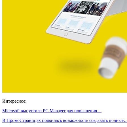
Интересное:
Microsoft выпустила PC Manager для повышения…
В ПромоСтраницах появилась возможность создавать полные