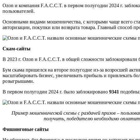
Ozon и компания F.A.С.С.T. в первом полугодии 2024 г. забло
пользователей.
Основными видами мошенничества, с которыми чаще всего ст
авторизации, покупки или возврата товара. Главный способ пр
Скам-сайты
В 2023 г. Ozon и F.A.С.С.T. в общей сложности заблокировали
Бум скама пришелся на второе полугодие из-за возросшей ак
масштабировать бизнес, увеличивать прибыль и привлекать б
розыгрышами.
В первом полугодии 2024 г. было заблокировано
9341
подобных
Пример мошеннической схемы с раздачей призов – пользо
получить, победителю необходимо оплатить
Фишинговые сайты
Не обошлось без фишинга: в последнее время он уступает по по