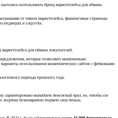
пытались использовать бренд маркетплейса для обмана
озыгрышами от имени маркетплейса, фишинговые страницы
ссенджерах и соцсетях.
 маркетплейса для обмана покупателей.
е предложения, которые позволяют мошенникам
е варианты использования мошеннических сайтов с фейковыми
алогичного периода прошлого года.
ку гарантировано выпадает денежный приз, но, чтобы его
о жертва безвозвратно теряет свои деньги.
озу. В 2023 г. было заблокировано почти
16 000 фишинговых