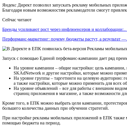
Яндекс Директ позволил запускать рекламу мобильных прилож
Благодаря новым возможностям рекламодатели смогут привлек
Сейчас читают
Бренды усиливают рост через инфлюенсеров и коллаборации:
Перформанс-маркетинг: почему бюджеты растут, а результат 
Запуск с помощью Единой перфоманс-кампании дает ряд преим
На уровне кампании – общие настройки: цель кампании, 
SKAdNetwork и другие настройки, которые можно примен
На уровне группы – таргетинги на целевую аудиторию: ге
а также настройки, которые можно применить для всех о
На уровне объявлений – все для работы с внешним видом
страниц приложения в магазине, а также возможности дл
Кроме того, в ЕПК можно выбрать цели кампании, протестиров
большего количества данных при обучении стратегий.
При настройке рекламы мобильных приложений в ЕПК также мо
помощью бюджета на период.