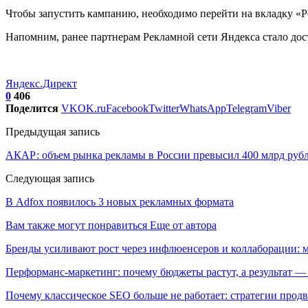
Чтобы запустить кампанию, необходимо перейти на вкладку «
Напомним, ранее партнерам Рекламной сети Яндекса стало дост
Яндекс.Директ
0
406
Поделится
VK
OK.ru
Facebook
Twitter
WhatsApp
Telegram
Viber
Предыдущая запись
АКАР: объем рынка рекламы в России превысил 400 млрд рубл
Следующая запись
В Adfox появилось 3 новых рекламных формата
Вам также могут понравиться
Еще от автора
Бренды усиливают рост через инфлюенсеров и коллаборации: 
Перформанс-маркетинг: почему бюджеты растут, а результат —
Почему классическое SEO больше не работает: стратегии про