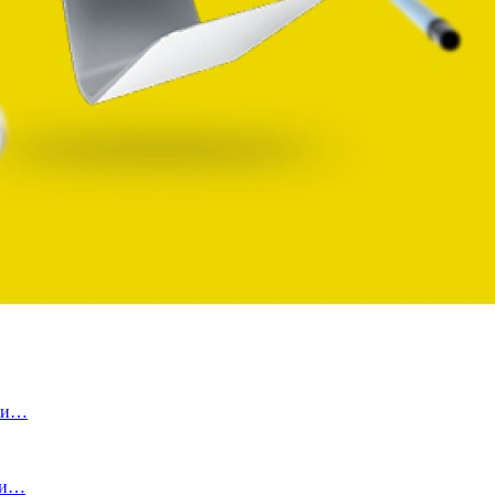
ами…
 и…