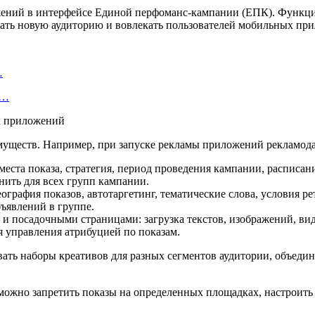
ений в интерфейсе Единой перфоманс-кампании (ЕПК). Функция р
ать новую аудиторию и вовлекать пользователей мобильных пр
…
—…
уществ. Например, при запуске рекламы приложений рекламода
места показа, стратегия, период проведения кампании, расписан
ить для всех групп кампании.
ография показов, автотаргетинг, тематические слова, условия ре
бъявлений в группе.
 и посадочными страницами: загрузка текстов, изображений, ви
я управления атрибуцией по показам.
ать наборы креативов для разных сегментов аудитории, объеди
жно запретить показы на определенных площадках, настроить 