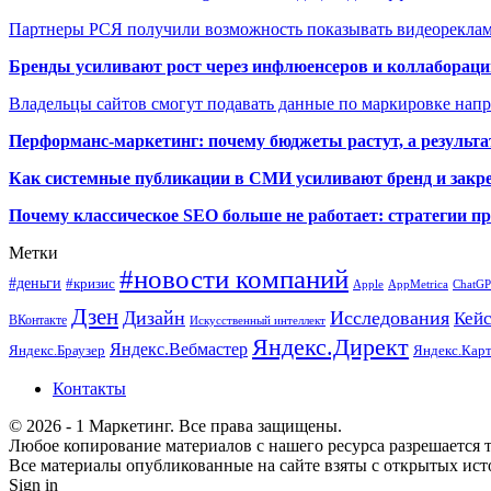
Партнеры РСЯ получили возможность показывать видеорекла
Бренды усиливают рост через инфлюенсеров и коллаборации
Владельцы сайтов смогут подавать данные по маркировке нап
Перформанс-маркетинг: почему бюджеты растут, а результа
Как системные публикации в СМИ усиливают бренд и закре
Почему классическое SEO больше не работает: стратегии п
Метки
#новости компаний
#деньги
#кризис
Apple
AppMetrica
ChatG
Дзен
Дизайн
Исследования
Кей
ВКонтакте
Искусственный интеллект
Яндекс.Директ
Яндекс.Вебмастер
Яндекс.Браузер
Яндекс.Кар
Контакты
© 2026 - 1 Маркетинг. Все права защищены.
Любое копирование материалов с нашего ресурса разрешается т
Все материалы опубликованные на сайте взяты с открытых исто
Sign in