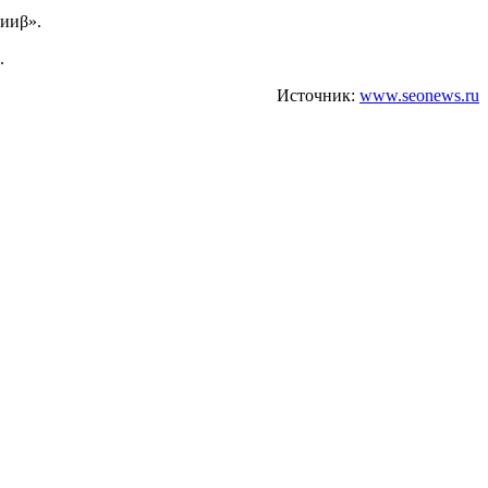
нииβ».
.
Источник:
www.seonews.ru