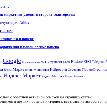
му в…
: маркетинг уходит в сторону соавторства
рямую через Adfox
т — нет
пляют его в поиске
родвижения в новой логике поиска
Google
SEO
Rustore
Ozon
Telegram
myTracker
PT
IT-специалисты
Mail.ru
Маркетинг
сы
ПромоСтраниц
Нейросети
Минцифры
Обучение
Курсы
Яндекс.Маркет
Яндекс.Метрика
ты
Яндекс Реклама
олько с обратной активной ссылкой на страницу статьи.
чников и других порталов интернета, все права на авторство п