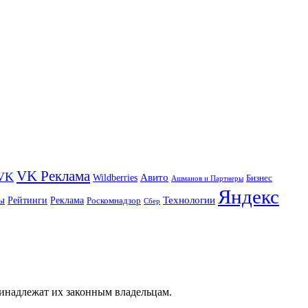
VK Реклама
VK
Wildberries
Авито
Бизнес
Ашманов и Партнеры
Яндекс
ы
Технологии
Рейтинги
Реклама
Роскомнадзор
Сбер
ринадлежат их законным владельцам.