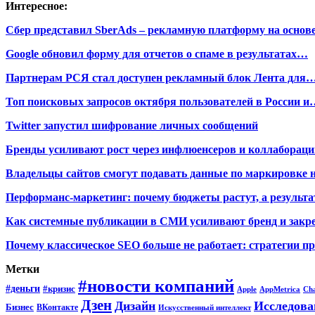
Интересное:
Сбер представил SberAds – рекламную платформу на основ
Google обновил форму для отчетов о спаме в результатах…
Партнерам РСЯ стал доступен рекламный блок Лента для
Топ поисковых запросов октября пользователей в России и
Twitter запустил шифрование личных сообщений
Бренды усиливают рост через инфлюенсеров и коллаборации
Владельцы сайтов смогут подавать данные по маркировке 
Перформанс-маркетинг: почему бюджеты растут, а результа
Как системные публикации в СМИ усиливают бренд и закре
Почему классическое SEO больше не работает: стратегии п
Метки
#новости компаний
#деньги
#кризис
Apple
AppMetrica
Ch
Дзен
Дизайн
Исследова
Бизнес
ВКонтакте
Искусственный интеллект