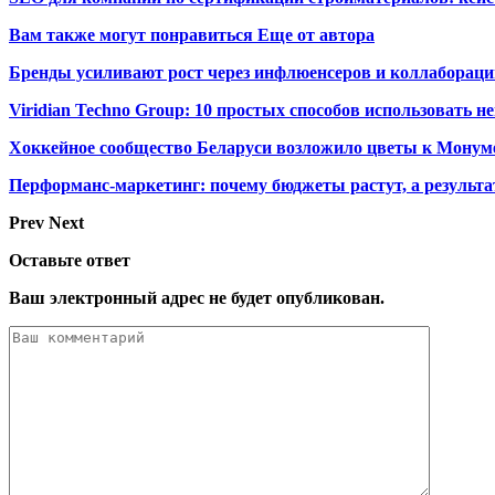
Вам также могут понравиться
Еще от автора
Бренды усиливают рост через инфлюенсеров и коллабораци
Viridian Techno Group: 10 простых способов использовать 
Хоккейное сообщество Беларуси возложило цветы к Монум
Перформанс-маркетинг: почему бюджеты растут, а результа
Prev
Next
Оставьте ответ
Ваш электронный адрес не будет опубликован.