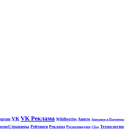
VK Реклама
VK
Wildberries
Авито
legram
Ашманов и Партнеры
ромоСтраницы
Технологии
Рейтинги
Реклама
Роскомнадзор
Сбер