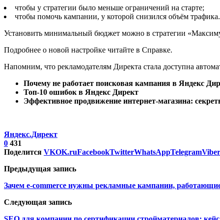
чтобы у стратегии было меньше ограничений на старте;
чтобы помочь кампании, у которой снизился объём трафика.
Установить минимальный бюджет можно в стратегии «Максимум
Подробнее о новой настройке читайте в Справке.
Напомним, что рекламодателям Директа стала доступна автомат
Почему не работает поисковая кампания в Яндекс Дир
Топ-10 ошибок в Яндекс Директ
Эффективное продвижение интернет-магазина: секрет
Яндекс.Директ
0
431
Поделится
VK
OK.ru
Facebook
Twitter
WhatsApp
Telegram
Vibe
Предыдущая запись
Зачем e-commerce нужны рекламные кампании, работающие
Следующая запись
SEO для компании по сертификации стройматериалов: кейс