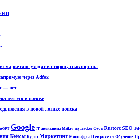
е ИИ
…
…
: маркетинг уходит в сторону соавторства
напрямую через Adfox
т — нет
пляют его в поиске
родвижения в новой логике поиска
Google
SEO
Rustore
Ozon
Te
myTracker
atGPT
IT-специалисты
Mail.ru
ния
Маркетинг
Кейсы
П
Нейросети
Минцифры
Обучение
Курсы