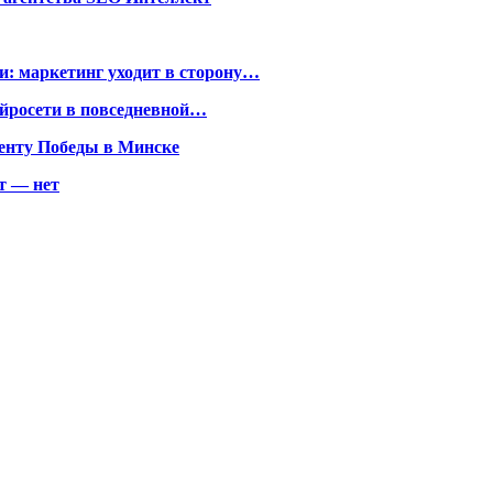
и: маркетинг уходит в сторону…
нейросети в повседневной…
енту Победы в Минске
т — нет