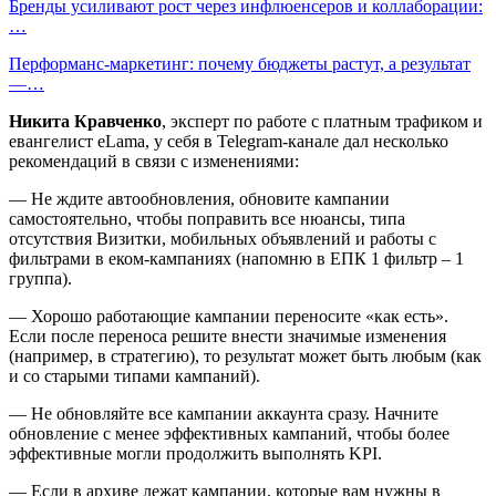
Бренды усиливают рост через инфлюенсеров и коллаборации:
…
Перформанс-маркетинг: почему бюджеты растут, а результат
—…
Никита Кравченко
, эксперт по работе с платным трафиком и
евангелист eLama, у себя в Telegram-канале дал несколько
рекомендаций в связи с изменениями:
— Не ждите автообновления, обновите кампании
самостоятельно, чтобы поправить все нюансы, типа
отсутствия Визитки, мобильных объявлений и работы с
фильтрами в еком-кампаниях (напомню в ЕПК 1 фильтр – 1
группа).
— Хорошо работающие кампании переносите «как есть».
Если после переноса решите внести значимые изменения
(например, в стратегию), то результат может быть любым (как
и со старыми типами кампаний).
— Не обновляйте все кампании аккаунта сразу. Начните
обновление с менее эффективных кампаний, чтобы более
эффективные могли продолжить выполнять KPI.
— Если в архиве лежат кампании, которые вам нужны в