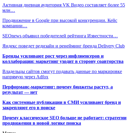
Активная дневная аудитория VK Видео составляет более 55
млн…
Продвижение в Google при высокой конкуренции. Кейс
компании…
SEOnews объявил победителей рейтинга Известности…
Яндекс поведет редизайн и ренейминг бренда Delivery Club
Бренды усиливают рост через инфлюенсеров и
коллаборации: маркетинг уходит в сторону соавторства
Владельцы сайтов смогут подавать данные по маркировке
напрямую через Adfox
Перформанс-маркетинг: почему бюджеты растут, а
результат — нет
Как системные публикации в СМИ усиливают бренд и
закрепляют его в поиске
Почему классическое SEO больше не работает: стратегии
продвижения в новой логике поиска