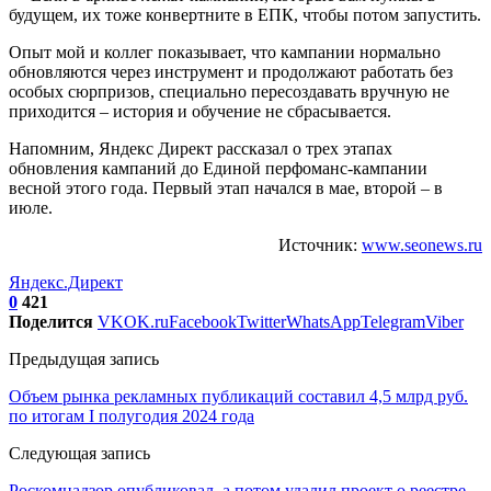
будущем, их тоже конвертните в ЕПК, чтобы потом запустить.
Опыт мой и коллег показывает, что кампании нормально
обновляются через инструмент и продолжают работать без
особых сюрпризов, специально пересоздавать вручную не
приходится – история и обучение не сбрасывается.
Напомним, Яндекс Директ рассказал о трех этапах
обновления кампаний до Единой перфоманс-кампании
весной этого года. Первый этап начался в мае, второй – в
июле.
Источник:
www.seonews.ru
Яндекс.Директ
0
421
Поделится
VK
OK.ru
Facebook
Twitter
WhatsApp
Telegram
Viber
Предыдущая запись
Объем рынка рекламных публикаций составил 4,5 млрд руб.
по итогам I полугодия 2024 года
Следующая запись
Роскомнадзор опубликовал, а потом удалил проект о реестре