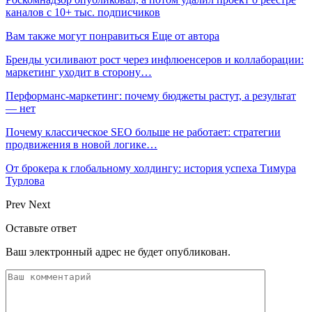
каналов с 10+ тыс. подписчиков
Вам также могут понравиться
Еще от автора
Бренды усиливают рост через инфлюенсеров и коллаборации:
маркетинг уходит в сторону…
Перформанс-маркетинг: почему бюджеты растут, а результат
— нет
Почему классическое SEO больше не работает: стратегии
продвижения в новой логике…
От брокера к глобальному холдингу: история успеха Тимура
Турлова
Prev
Next
Оставьте ответ
Ваш электронный адрес не будет опубликован.