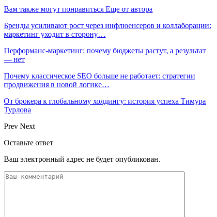
Вам также могут понравиться
Еще от автора
Бренды усиливают рост через инфлюенсеров и коллаборации:
маркетинг уходит в сторону…
Перформанс-маркетинг: почему бюджеты растут, а результат
— нет
Почему классическое SEO больше не работает: стратегии
продвижения в новой логике…
От брокера к глобальному холдингу: история успеха Тимура
Турлова
Prev
Next
Оставьте ответ
Ваш электронный адрес не будет опубликован.