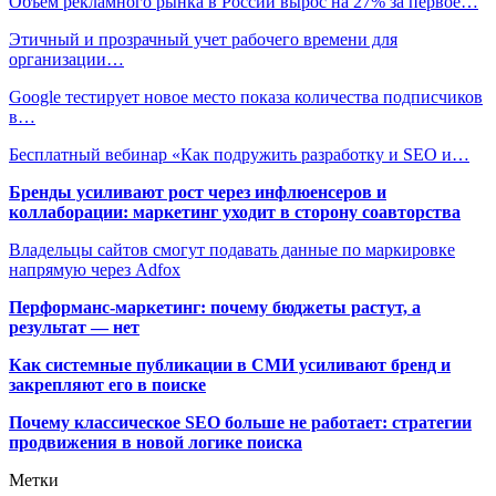
Объем рекламного рынка в России вырос на 27% за первое…
Этичный и прозрачный учет рабочего времени для
организации…
Google тестирует новое место показа количества подписчиков
в…
Бесплатный вебинар «Как подружить разработку и SEO и…
Бренды усиливают рост через инфлюенсеров и
коллаборации: маркетинг уходит в сторону соавторства
Владельцы сайтов смогут подавать данные по маркировке
напрямую через Adfox
Перформанс-маркетинг: почему бюджеты растут, а
результат — нет
Как системные публикации в СМИ усиливают бренд и
закрепляют его в поиске
Почему классическое SEO больше не работает: стратегии
продвижения в новой логике поиска
Метки