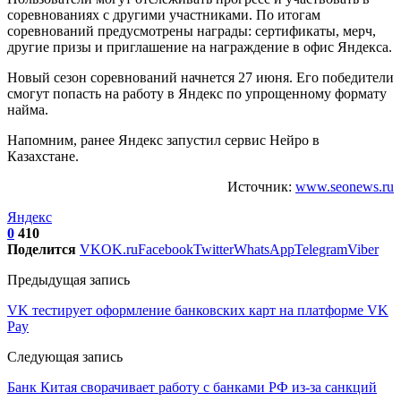
соревнованиях с другими участниками. По итогам
соревнований предусмотрены награды: сертификаты, мерч,
другие призы и приглашение на награждение в офис Яндекса.
Новый сезон соревнований начнется 27 июня. Его победители
смогут попасть на работу в Яндекс по упрощенному формату
найма.
Напомним, ранее Яндекс запустил сервис Нейро в
Казахстане.
Источник:
www.seonews.ru
Яндекс
0
410
Поделится
VK
OK.ru
Facebook
Twitter
WhatsApp
Telegram
Viber
Предыдущая запись
VK тестирует оформление банковских карт на платформе VK
Pay
Следующая запись
Банк Китая сворачивает работу с банками РФ из-за санкций